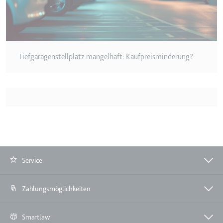
Zweck:
Wird verwendet, um die
Interaktion der Nutzer mit
eingebetteten Inhalten zu
verfolgen.
Tiefgaragenstellplatz mangelhaft: Kaufpreisminderung?
Ablauf:
Beständig
Typ:
IndexedDB
ServiceWorkerLogsDatabase#SWHealthLog
Anbieter:
youtube.com
Zweck:
Notwendig für die
Implementierung und
Service
Funktionalität von YouTube-
Videoinhalten auf der Website.
Zahlungsmöglichkeiten
Ablauf:
Beständig
Typ:
IndexedDB
Smartlaw