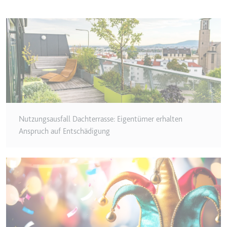
Typ:
HTTP-Cookie
__Secure-YEC
Anbieter:
youtube.com
Zweck:
Speichert die
Benutzereinstellungen beim Abruf
eines auf anderen Webseiten
integrierten Youtube-Videos
Nutzungsausfall Dachterrasse: Eigentümer erhalten
Ablauf:
Sitzung
Anspruch auf Entschädigung
Typ:
HTTP-Cookie
__Secure-YNID
Anbieter:
youtube.com
Zweck:
Wird verwendet, um die
Interaktion der Nutzer mit