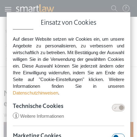
Direkt zum Inhalt
Benutzermenü
Einsatz von Cookies
0800 - 268 4 268 (kostenfrei)
Startseite
Rechtsnews
Rechtstipps Vermieten & Immobilien
Auf dieser Website setzen wir Cookies ein, um unsere
Sie erreichen unser Service-Team:
Wohnungseigentum & Grundbesitz
Angebote zu personalisieren, zu verbessern und
Montag bis Freitag: 8-18 Uhr
wirtschaftlich zu betreiben. Mit Bestätigung der Auswahl
Keine Rechtsberatung.
willigen Sie in die Verwendung der gewählten Cookies
Nachbarschaftsstreit um Abzweigung eines Regenfallrohrs
ein. Diese Auswahl können Sie jederzeit ändern oder
Ihre Einwilligung widerrufen, indem Sie am Ende der
Seite auf "Cookie-Einstellungen" klicken. Weitere
Informationen finden Sie in unseren
Nachbarschaftsstreit um Abzweigung
Datenschutzhinweisen
.
eines Regenfallrohrs
Technische Cookies
Wohnungseigentum & Grundbesitz
•
27. Mai 2020
i
Weitere Informationen
Image
Marketing Cookies