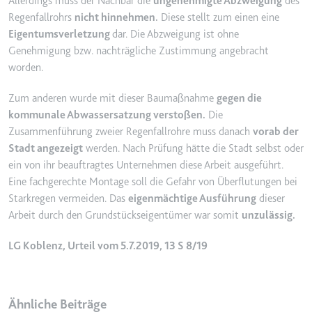
Allerdings muss der Nachbar die
ungenehmigte Abzweigung
des
Anbieter:
www.googletagmanager.com
Regenfallrohrs
nicht hinnehmen.
Diese stellt zum einen eine
Zweck:
Verfolgt die Konversionsrate
Eigentumsverletzung
dar. Die Abzweigung ist ohne
zwischen dem Nutzer und den
Genehmigung bzw. nachträgliche Zustimmung angebracht
Werbebannern auf der Website -
worden.
Dies dient der Optimierung der
Relevanz der Werbung auf der
Zum anderen wurde mit dieser Baumaßnahme
gegen die
Website.
kommunale Abwassersatzung verstoßen.
Die
Ablauf:
Beständig
Zusammenführung zweier Regenfallrohre muss danach
vorab der
Typ:
HTML Local Storage
Stadt angezeigt
werden. Nach Prüfung hätte die Stadt selbst oder
ein von ihr beauftragtes Unternehmen diese Arbeit ausgeführt.
Eine fachgerechte Montage soll die Gefahr von Überflutungen bei
__Secure-ROLLOUT_TOKEN
Starkregen vermeiden. Das
eigenmächtige Ausführung
dieser
Anbieter:
youtube.com
Arbeit durch den Grundstückseigentümer war somit
unzulässig.
Zweck:
Wird verwendet, um die
LG Koblenz, Urteil vom 5.7.2019, 13 S 8/19
Interaktion der Nutzer mit
eingebetteten Inhalten zu
verfolgen.
Ähnliche Beiträge
Ablauf:
180 Tage