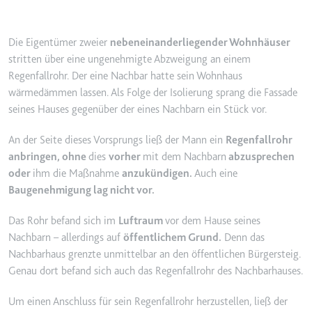
YouTube-Videos zu schätzen.
Zweck:
Wird verwendet, um Daten zu
Google Analytics über das Gerät
Ablauf:
180 Tage
Die Eigentümer zweier
nebeneinanderliegender Wohnhäuser
und das Verhalten des Besuchers
Typ:
HTTP-Cookie
stritten über eine ungenehmigte Abzweigung an einem
zu senden. Erfasst den Besucher
Regenfallrohr. Der eine Nachbar hatte sein Wohnhaus
über Geräte und Marketingkanäle
wärmedämmen lassen. Als Folge der Isolierung sprang die Fassade
hinweg.
YSC
seines Hauses gegenüber der eines Nachbarn ein Stück vor.
Ablauf:
2 Jahre
Anbieter:
youtube.com
Typ:
HTTP-Cookie
An der Seite dieses Vorsprungs ließ der Mann ein
Regenfallrohr
Zweck:
Registriert eine eindeutige ID, um
anbringen, ohne
dies
vorher
mit dem Nachbarn
abzusprechen
Statistiken der Videos von
oder
ihm die Maßnahme
anzukündigen.
Auch eine
YouTube, die der Benutzer
_ga_#
Baugenehmigung lag nicht vor.
gesehen hat, zu behalten.
Anbieter:
smartlaw.de
Ablauf:
Sitzung
Das Rohr befand sich im
Luftraum
vor dem Hause seines
Zweck:
Wird verwendet, um Daten zu
Nachbarn – allerdings auf
öffentlichem Grund.
Denn das
Typ:
HTTP-Cookie
Google Analytics über das Gerät
Nachbarhaus grenzte unmittelbar an den öffentlichen Bürgersteig.
und das Verhalten des Besuchers
Genau dort befand sich auch das Regenfallrohr des Nachbarhauses.
zu senden. Erfasst den Besucher
über Geräte und Marketingkanäle
Um einen Anschluss für sein Regenfallrohr herzustellen, ließ der
hinweg.