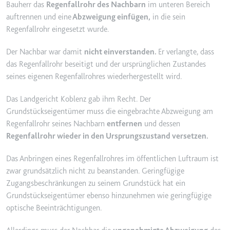
Bauherr das
Regenfallrohr des Nachbarn
im unteren Bereich
Ablauf:
2 Jahre
auftrennen und eine
Abzweigung einfügen,
in die sein
Typ:
HTTP-Cookie
Regenfallrohr eingesetzt wurde.
Der Nachbar war damit
nicht einverstanden.
Er verlangte, dass
_gcl_au
das Regenfallrohr beseitigt und der ursprünglichen Zustandes
seines eigenen Regenfallrohres wiederhergestellt wird.
Anbieter:
smartlaw.de
Zweck:
Wird verwendet, um die Effizienz
Das Landgericht Koblenz gab ihm Recht. Der
der Werbeaktivitäten der Website
Grundstückseigentümer muss die eingebrachte Abzweigung am
zu messen, indem Daten über die
Regenfallrohr seines Nachbarn
entfernen
und dessen
Conversion-Rate der Anzeigen der
Regenfallrohr wieder in den Ursprungszustand versetzen.
Website über mehrere Websites
hinweg gesammelt werden.
Das Anbringen eines Regenfallrohres im öffentlichen Luftraum ist
Ablauf:
3 Monate
zwar grundsätzlich nicht zu beanstanden. Geringfügige
Typ:
HTTP-Cookie
Zugangsbeschränkungen zu seinem Grundstück hat ein
Grundstückseigentümer ebenso hinzunehmen wie geringfügige
optische Beeinträchtigungen.
_gcl_ls