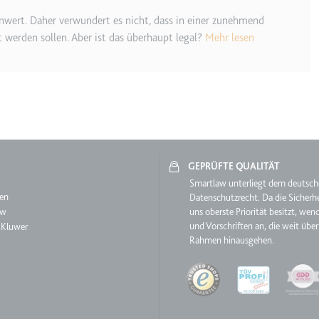
nwert. Daher verwundert es nicht, dass in einer zunehmend
etagmanager.com
werden sollen. Aber ist das überhaupt legal?
Mehr lesen
e Konversionsrate zwischen dem Nutzer und den Werbebannern auf de
rung der Relevanz der Werbung auf der Website.
 Storage
GEPRÜFTE QUALITÄT
EN
aw
Smartlaw unterliegt dem deutsc
m
en
Datenschutzrecht. Da die Sicherhe
et, um die Interaktion der Nutzer mit eingebetteten Inhalten zu verfo
aw
uns oberste Priorität besitzt, wen
und Vorschriften an, die weit über
 Kluwer
Rahmen hinausgehen.
ie
Quality