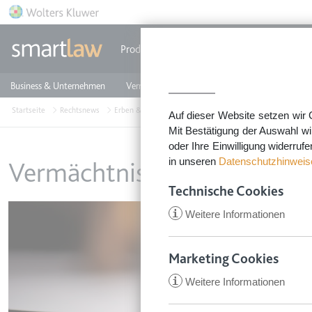
Direkt zum Inhalt
Produkte
Einzeldokumente
Rechtstip
Business & Unternehmen
Vermieten & Immobilien
Familie & Privates
Startseite
Rechtsnews
Erben & Schenken
Vermächtnis
Auf dieser Website setzen wir 
Mit Bestätigung der Auswahl wi
oder Ihre Einwilligung widerruf
in unseren
Datenschutzhinweis
Vermächtnis
Technische Cookies
Image
i
Weitere Informationen
Marketing Cookies
i
Weitere Informationen
CookieConsent
Anbieter:
app.smartl