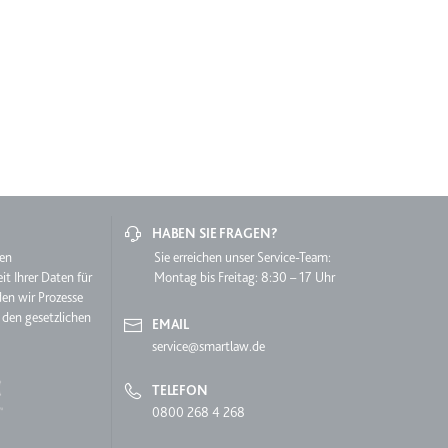
r Website - Dies dient
HABEN SIE FRAGEN?
hen
Sie erreichen unser Service-Team:
it Ihrer Daten für
Montag bis Freitag: 8:30 – 17 Uhr
lgen.
den wir Prozesse
 den gesetzlichen
EMAIL
service@smartlaw.de
TELEFON
0800 268 4 268