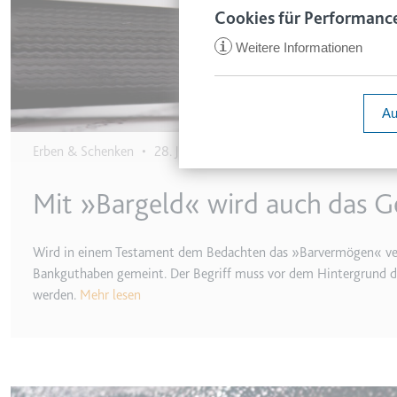
www.smartl
Cookies für Performance
Zweck:
Speichert d
i
Weitere Informationen
Ablauf:
1 Jahr
ccm/collect
Typ:
HTTP-Cook
Anbieter:
google.com
Au
Zweck:
Anstehend
Erben & Schenken
•
28. Juni 2024
Ablauf:
Sitzung
VISITOR_INFO1_LIVE
Typ:
Pixel-Track
Anbieter:
youtube.co
Mit »Bargeld« wird auch das G
Zweck:
Versucht, d
Ablauf:
180 Tage
_ga
Wird in einem Testament dem Bedachten das »Barvermögen« verma
Anbieter:
smartlaw.d
Typ:
HTTP-Cook
Bankguthaben gemeint. Der Begriff muss vor dem Hintergrund de
werden.
Mehr lesen
Zweck:
Wird verwen
senden. Erf
YSC
Ablauf:
2 Jahre
Anbieter:
youtube.co
Typ:
HTTP-Cook
Zweck:
Registriert
Image