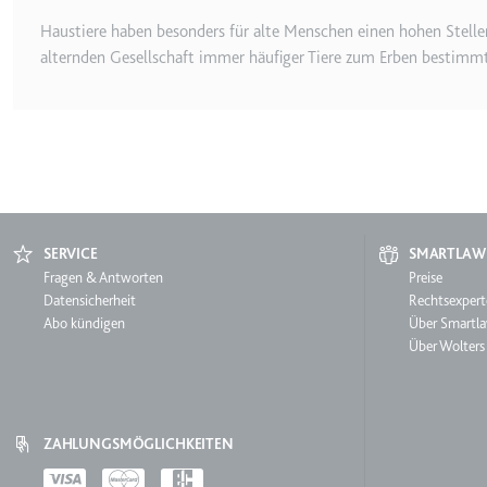
_gcl_ls
Haustiere haben besonders für alte Menschen einen hohen Stelle
Anbieter:
www.googl
alternden Gesellschaft immer häufiger Tiere zum Erben bestimmt 
Zweck:
Verfolgt di
der Optimie
Ablauf:
Beständig
Typ:
HTML Local
SERVICE
SMARTLAW
__Secure-ROLLOUT_TOK
Service
Fragen & Antworten
Smartl
Preise
Anbieter:
youtube.co
Datensicherheit
Rechtsexpert
Zweck:
Wird verwend
Abo kündigen
Über Smartl
Über Wolters
Ablauf:
180 Tage
Typ:
HTTP-Cook
ZAHLUNGSMÖGLICHKEITEN
__Secure-YEC