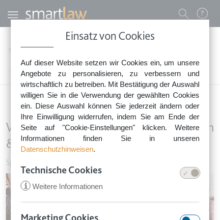
Direkt zum Inhalt
Benutzermenü
Einsatz von Cookies
0800 - 268 4 268 (kostenfrei)
Startseite
Rechtsnews
Rechtstipps Familie & Privates
Sport & Freizeit
Auf dieser Website setzen wir Cookies ein, um unsere
Sie erreichen unser Service-Team:
Was ist an Karneval erlaubt? 13 Fragen & Fakten zur fünften Jahreszeit
Angebote zu personalisieren, zu verbessern und
Montag bis Freitag: 8-18 Uhr
wirtschaftlich zu betreiben. Mit Bestätigung der Auswahl
Keine Rechtsberatung.
willigen Sie in die Verwendung der gewählten Cookies
ein. Diese Auswahl können Sie jederzeit ändern oder
Ihre Einwilligung widerrufen, indem Sie am Ende der
Was ist an Karneval erlaubt? 13 Fragen
Seite auf "Cookie-Einstellungen" klicken. Weitere
Informationen finden Sie in unseren
& Fakten zur fünften Jahreszeit
Datenschutzhinweisen
.
Sport & Freizeit
•
9. Februar 2017
Technische Cookies
Image
i
Weitere Informationen
Marketing Cookies