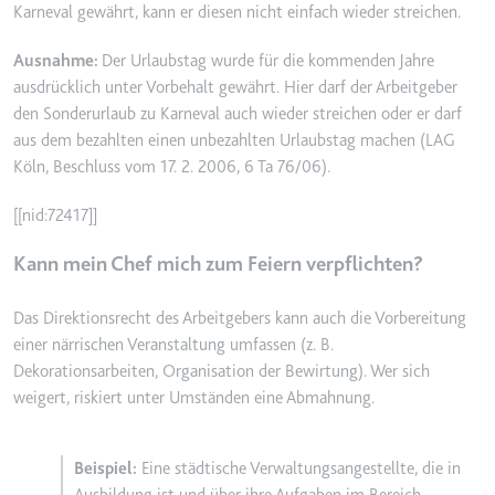
Karneval gewährt, kann er diesen nicht einfach wieder streichen.
Ablauf:
2 Jahre
Typ:
HTTP-Cookie
Ausnahme:
Der Urlaubstag wurde für die kommenden Jahre
ausdrücklich unter Vorbehalt gewährt. Hier darf der Arbeitgeber
den Sonderurlaub zu Karneval auch wieder streichen oder er darf
_gcl_au
aus dem bezahlten einen unbezahlten Urlaubstag machen (LAG
Anbieter:
smartlaw.de
Köln, Beschluss vom 17. 2. 2006, 6 Ta 76/06).
Zweck:
Wird verwendet, um die Effizienz
[[nid:72417]]
der Werbeaktivitäten der Website
zu messen, indem Daten über die
Kann mein Chef mich zum Feiern verpflichten?
Conversion-Rate der Anzeigen der
Website über mehrere Websites
Das Direktionsrecht des Arbeitgebers kann auch die Vorbereitung
hinweg gesammelt werden.
einer närrischen Veranstaltung umfassen (z. B.
Ablauf:
3 Monate
Dekorationsarbeiten, Organisation der Bewirtung). Wer sich
Typ:
HTTP-Cookie
weigert, riskiert unter Umständen eine Abmahnung.
Eine städtische Verwaltungsangestellte, die in
_gcl_ls