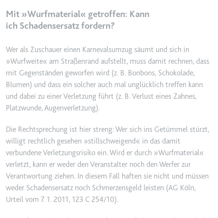
eingebetteten Inhalten zu
verfolgen.
Mit »Wurfmaterial« getroffen: Kann
ich Schadensersatz fordern?
Ablauf:
180 Tage
Typ:
HTTP-Cookie
Wer als Zuschauer einen Karnevalsumzug säumt und sich in
»Wurfweite« am Straßenrand aufstellt, muss damit rechnen, dass
mit Gegenständen geworfen wird (z. B. Bonbons, Schokolade,
LAST_RESULT_ENTRY_KEY
Blumen) und dass ein solcher auch mal unglücklich treffen kann
Anbieter:
youtube.com
und dabei zu einer Verletzung führt (z. B. Verlust eines Zahnes,
Zweck:
Wird verwendet, um die
Platzwunde, Augenverletzung).
Interaktion der Nutzer mit
eingebetteten Inhalten zu
Die Rechtsprechung ist hier streng: Wer sich ins Getümmel stürzt,
verfolgen.
willigt rechtlich gesehen »stillschweigend« in das damit
Ablauf:
Sitzung
verbundene Verletzungsrisiko ein. Wird er durch »Wurfmaterial«
verletzt, kann er weder den Veranstalter noch den Werfer zur
Typ:
HTTP-Cookie
Verantwortung ziehen. In diesem Fall haften sie nicht und müssen
weder Schadensersatz noch Schmerzensgeld leisten (AG Köln,
Urteil vom 7. 1. 2011, 123 C 254/10).
LogsDatabaseV2:V#||LogsRequestsStore
Anbieter:
youtube.com