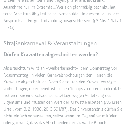
wilden Feierns auf der Hand liegen, gilt:
krank ist krank
.
Typ:
HTTP-Cookie
Ausnahme nur im Extremfall: Wer sich planmäßig betrinkt, hat
seine Arbeitsunfähigkeit selbst verschuldet. In diesem Fall ist der
Anspruch auf Entgeltfortzahlung ausgeschlossen (§ 3 Abs. 1 Satz 1
__Secure-YEC
EFZG).
Anbieter:
youtube.com
Zweck:
Speichert die
Straßenkarneval & Veranstaltungen
Benutzereinstellungen beim Abruf
Dürfen Krawatten abgeschnitten werden?
eines auf anderen Webseiten
integrierten Youtube-Videos
Als Brauchtum wird an »Weiberfasnacht«, dem Donnerstag vor
Ablauf:
Sitzung
Rosenmontag, in vielen Karnevalshochburgen den Herren die
Typ:
HTTP-Cookie
Krawatte abgeschnitten. Doch Sie sollten den Krawattenträger
vorher fragen, ob er bereit ist, seinen Schlips zu opfern, andernfalls
riskieren Sie eine Schadensersatzklage wegen Verletzung des
__Secure-YNID
Eigentums und müssen den Wert der Krawatte ersetzen (AG Essen,
Anbieter:
youtube.com
Urteil vom 3. 2. 1988, 20 C 691/87). Das Einverständnis dürfen Sie
Zweck:
Wird verwendet, um die
nicht einfach voraussetzen, selbst wenn Ihr Gegenüber mitfeiert
Interaktion der Nutzer mit
oder gar weiß, dass das Abschneiden der Krawatte Brauch ist.