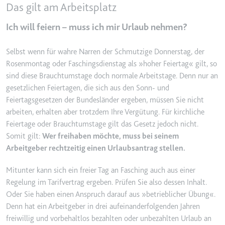
Das gilt am Arbeitsplatz
YouTube-Videos zu schätzen.
Zweck:
Wird verwendet, um Daten zu
Google Analytics über das Gerät
Ich will feiern – muss ich mir Urlaub nehmen?
Ablauf:
180 Tage
und das Verhalten des Besuchers
Typ:
HTTP-Cookie
zu senden. Erfasst den Besucher
Selbst wenn für wahre Narren der Schmutzige Donnerstag, der
über Geräte und Marketingkanäle
Rosenmontag oder Faschingsdienstag als »hoher Feiertag« gilt, so
hinweg.
sind diese Brauchtumstage doch normale Arbeitstage. Denn nur an
YSC
Ablauf:
2 Jahre
gesetzlichen Feiertagen, die sich aus den Sonn- und
Anbieter:
youtube.com
Feiertagsgesetzen der Bundesländer ergeben, müssen Sie nicht
Typ:
HTTP-Cookie
Zweck:
Registriert eine eindeutige ID, um
arbeiten, erhalten aber trotzdem Ihre Vergütung. Für kirchliche
Statistiken der Videos von
Feiertage oder Brauchtumstage gilt das Gesetz jedoch nicht.
YouTube, die der Benutzer
_ga_#
Somit gilt:
Wer freihaben möchte, muss bei seinem
gesehen hat, zu behalten.
Arbeitgeber rechtzeitig einen Urlaubsantrag stellen.
Anbieter:
smartlaw.de
Ablauf:
Sitzung
Zweck:
Wird verwendet, um Daten zu
Mitunter kann sich ein freier Tag an Fasching auch aus einer
Typ:
HTTP-Cookie
Google Analytics über das Gerät
Regelung im Tarifvertrag ergeben. Prüfen Sie also dessen Inhalt.
und das Verhalten des Besuchers
Oder Sie haben einen Anspruch darauf aus »betrieblicher Übung«.
zu senden. Erfasst den Besucher
Denn hat ein Arbeitgeber in drei aufeinanderfolgenden Jahren
über Geräte und Marketingkanäle
freiwillig und vorbehaltlos bezahlten oder unbezahlten Urlaub an
hinweg.