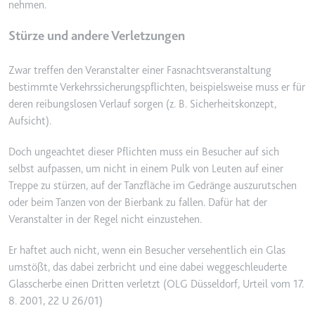
nehmen.
TESTCOOKIESENABLED
Stürze und andere Verletzungen
Anbieter:
youtube.com
Zweck:
Wird verwendet, um die
Zwar treffen den Veranstalter einer Fasnachtsveranstaltung
Interaktion der Nutzer mit
bestimmte Verkehrssicherungspflichten, beispielsweise muss er für
eingebetteten Inhalten zu
deren reibungslosen Verlauf sorgen (z. B. Sicherheitskonzept,
verfolgen.
Aufsicht).
Ablauf:
1 Tag
Doch ungeachtet dieser Pflichten muss ein Besucher auf sich
Typ:
HTTP-Cookie
selbst aufpassen, um nicht in einem Pulk von Leuten auf einer
Treppe zu stürzen, auf der Tanzfläche im Gedränge auszurutschen
oder beim Tanzen von der Bierbank zu fallen. Dafür hat der
yt-icons-last-purged
Veranstalter in der Regel nicht einzustehen.
Anbieter:
youtube.com
Zweck:
Notwendig für die
Er haftet auch nicht, wenn ein Besucher versehentlich ein Glas
Implementierung und
umstößt, das dabei zerbricht und eine dabei weggeschleuderte
Funktionalität von YouTube-
Glasscherbe einen Dritten verletzt (OLG Düsseldorf, Urteil vom 17.
Videoinhalten auf der Website.
8. 2001, 22 U 26/01)