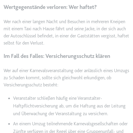
Ablauf:
Beständig
Wertgegenstände verloren: Wer haftet?
Typ:
HTML Local Storage
Wer nach einer langen Nacht und Besuchen in mehreren Kneipen
mit einem Taxi nach Hause fährt und seine Jacke, in der sich auch
ytidb::LAST_RESULT_ENTRY_KEY
der Autoschlüssel befindet, in einer der Gaststätten vergisst, haftet
Anbieter:
youtube.com
selbst für den Verlust.
Zweck:
Wird verwendet, um die
Interaktion der Nutzer mit
Im Fall des Falles: Versicherungsschutz klären
eingebetteten Inhalten zu
verfolgen.
Wer auf einer Karnevalsveranstaltung oder anlässlich eines Umzugs
Ablauf:
Beständig
zu Schaden kommt, sollte sich gleichwohl erkundigen, ob
Versicherungsschutz besteht:
Typ:
HTML Local Storage
Veranstalter schließen häufig eine Veranstalter-
Haftpflichtversicherung ab, um die Haftung aus der Leitung
YtIdbMeta#databases
und Überwachung der Veranstaltung zu versichern.
Anbieter:
youtube.com
An einem Umzug teilnehmende Karnevalsgesellschaften oder
Zweck:
Wird verwendet, um die
Interaktion der Nutzer mit
Zünfte verfügen in der Regel über eine Gruppenunfall- und