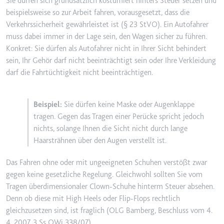
Sie dürfen sich grundsätzlich kostümiert hinters Steuer setzen und
beispielsweise so zur Arbeit fahren, vorausgesetzt, dass die
Verkehrssicherheit gewährleistet ist (§ 23 StVO). Ein Autofahrer
muss dabei immer in der Lage sein, den Wagen sicher zu führen.
Konkret: Sie dürfen als Autofahrer nicht in Ihrer Sicht behindert
sein, Ihr Gehör darf nicht beeinträchtigt sein oder Ihre Verkleidung
darf die Fahrtüchtigkeit nicht beeinträchtigen.
Sie dürfen keine Maske oder Augenklappe
tragen. Gegen das Tragen einer Perücke spricht jedoch
nichts, solange Ihnen die Sicht nicht durch lange
Haarsträhnen über den Augen verstellt ist.
Das Fahren ohne oder mit ungeeigneten Schuhen verstößt zwar
gegen keine gesetzliche Regelung. Gleichwohl sollten Sie vom
Tragen überdimensionaler Clown-Schuhe hinterm Steuer absehen.
Denn ob diese mit High Heels oder Flip-Flops rechtlich
gleichzusetzen sind, ist fraglich (OLG Bamberg, Beschluss vom 4.
4. 2007, 3 Ss OWi 338/07).