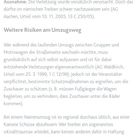
Ausnahme:
Die Verletzung wurde vorsätzlich verursacht. Doch das
Zweck:
Wird verwendet, um die
dürfte im närrischen Treiben schwer nachzuweisen sein (AG
Interaktion der Nutzer mit
Aachen, Urteil vom 10. 11. 2005, 13 C 250/05).
eingebetteten Inhalten zu
verfolgen.
Weitere Risiken am Umzugsweg
Ablauf:
Beständig
Wer während des laufenden Umzugs zwischen Gruppen und
Typ:
IndexedDB
Motivwagen die Straßenseite wechseln möchte, muss
grundsätzlich auf sich selbst aufpassen und ist für dabei
entstehende Verletzungen eigenverantwortlich (AG Waldkirch,
ServiceWorkerLogsDatabase#SWHealthLog
Urteil vom 25. 3. 1999, 1 C 12/99). Jedoch ist der Veranstalter
Anbieter:
youtube.com
verpflichtet, bestimmte Schutzmaßnahmen zu ergreifen, um die
Zweck:
Notwendig für die
Zuschauer zu schützen (z. B. müssen Fußgänger die Wagen
Implementierung und
begleiten, um zu verhindern, dass Zuschauer unter die Räder
Funktionalität von YouTube-
kommen).
Videoinhalten auf der Website.
Ablauf:
Beständig
Bei einem Narrenumzug ist es regional durchaus üblich, aus einer
Kanone Schüsse abzufeuern. Wer hierbei ein sogenanntes
Typ:
IndexedDB
»Knalltrauma« erleidet, kann keinen anderen dafür in Haftung