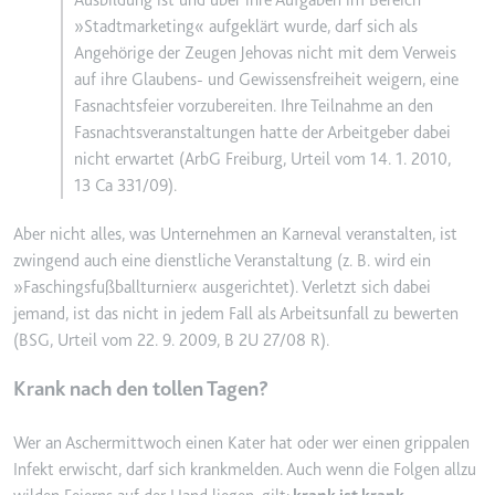
Ausbildung ist und über ihre Aufgaben im Bereich
Anbieter:
www.googletagmanager.com
»Stadtmarketing« aufgeklärt wurde, darf sich als
Zweck:
Verfolgt die Konversionsrate
Angehörige der Zeugen Jehovas nicht mit dem Verweis
zwischen dem Nutzer und den
auf ihre Glaubens- und Gewissensfreiheit weigern, eine
Werbebannern auf der Website -
Fasnachtsfeier vorzubereiten. Ihre Teilnahme an den
Dies dient der Optimierung der
Fasnachtsveranstaltungen hatte der Arbeitgeber dabei
Relevanz der Werbung auf der
nicht erwartet (ArbG Freiburg, Urteil vom 14. 1. 2010,
Website.
13 Ca 331/09).
Ablauf:
Beständig
Typ:
HTML Local Storage
Aber nicht alles, was Unternehmen an Karneval veranstalten, ist
zwingend auch eine dienstliche Veranstaltung (z. B. wird ein
»Faschingsfußballturnier« ausgerichtet). Verletzt sich dabei
__Secure-ROLLOUT_TOKEN
jemand, ist das nicht in jedem Fall als Arbeitsunfall zu bewerten
Anbieter:
youtube.com
(BSG, Urteil vom 22. 9. 2009, B 2U 27/08 R).
Zweck:
Wird verwendet, um die
Krank nach den tollen Tagen?
Interaktion der Nutzer mit
eingebetteten Inhalten zu
Wer an Aschermittwoch einen Kater hat oder wer einen grippalen
verfolgen.
Infekt erwischt, darf sich krankmelden. Auch wenn die Folgen allzu
Ablauf:
180 Tage