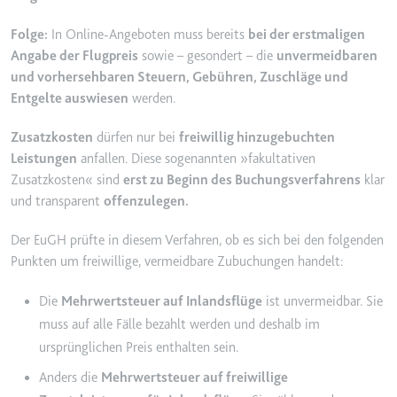
Ablauf:
2 Jahre
Folge:
In Online-Angeboten muss bereits
bei der erstmaligen
Typ:
HTTP-Cookie
Angabe der Flugpreis
sowie – gesondert – die
unvermeidbaren
und vorhersehbaren Steuern, Gebühren, Zuschläge und
Entgelte auswiesen
werden.
_gcl_au
Anbieter:
smartlaw.de
Zusatzkosten
dürfen nur bei
freiwillig hinzugebuchten
Leistungen
anfallen. Diese sogenannten »fakultativen
Zweck:
Wird verwendet, um die Effizienz
Zusatzkosten« sind
erst zu Beginn des Buchungsverfahrens
klar
der Werbeaktivitäten der Website
zu messen, indem Daten über die
und transparent
offenzulegen.
Conversion-Rate der Anzeigen der
Website über mehrere Websites
Der EuGH prüfte in diesem Verfahren, ob es sich bei den folgenden
hinweg gesammelt werden.
Punkten um freiwillige, vermeidbare Zubuchungen handelt:
Ablauf:
3 Monate
Die
Mehrwertsteuer auf Inlandsflüge
ist unvermeidbar. Sie
Typ:
HTTP-Cookie
muss auf alle Fälle bezahlt werden und deshalb im
ursprünglichen Preis enthalten sein.
_gcl_ls
Anders die
Mehrwertsteuer auf freiwillige