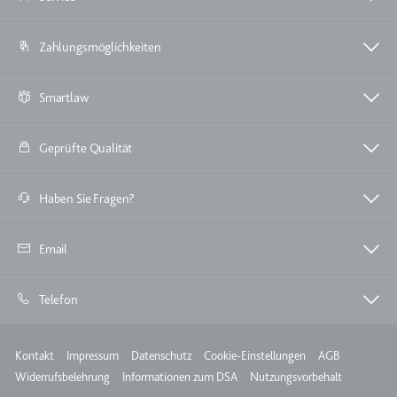
TESTCOOKIESENABLED
Zahlungsmöglichkeiten
Anbieter:
youtube.com
Zweck:
Wird verwendet, um die
Smartlaw
Interaktion der Nutzer mit
eingebetteten Inhalten zu
verfolgen.
Geprüfte Qualität
Ablauf:
1 Tag
Haben Sie Fragen?
Typ:
HTTP-Cookie
Email
yt-icons-last-purged
Anbieter:
youtube.com
Telefon
Zweck:
Notwendig für die
Implementierung und
Funktionalität von YouTube-
Meta
Kontakt
Impressum
Datenschutz
Cookie-Einstellungen
AGB
Videoinhalten auf der Website.
Widerrufsbelehrung
Informationen zum DSA
Nutzungsvorbehalt