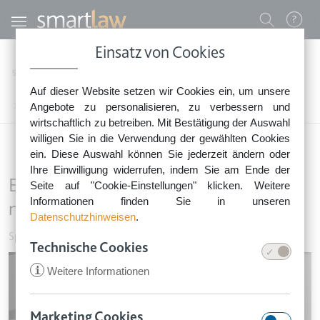
Direkt zum Inhalt
Benutzermenü
Einsatz von Cookies
0800 - 268 4 268 (kostenfrei)
Startseite
Rechtsnews
Rechtstipps Familie & Privates
Sport & Freizeit
Auf dieser Website setzen wir Cookies ein, um unsere
Sie erreichen unser Service-Team:
Endpreis für Flugticket muss alle notwendigen Gebühren enthalten
Angebote zu personalisieren, zu verbessern und
Montag bis Freitag: 8-18 Uhr
wirtschaftlich zu betreiben. Mit Bestätigung der Auswahl
Keine Rechtsberatung.
willigen Sie in die Verwendung der gewählten Cookies
ein. Diese Auswahl können Sie jederzeit ändern oder
Ihre Einwilligung widerrufen, indem Sie am Ende der
Endpreis für Flugticket muss alle
Seite auf "Cookie-Einstellungen" klicken. Weitere
Informationen finden Sie in unseren
notwendigen Gebühren enthalten
Datenschutzhinweisen
.
Sport & Freizeit
•
12. Juni 2020
Technische Cookies
Image
i
Weitere Informationen
Marketing Cookies