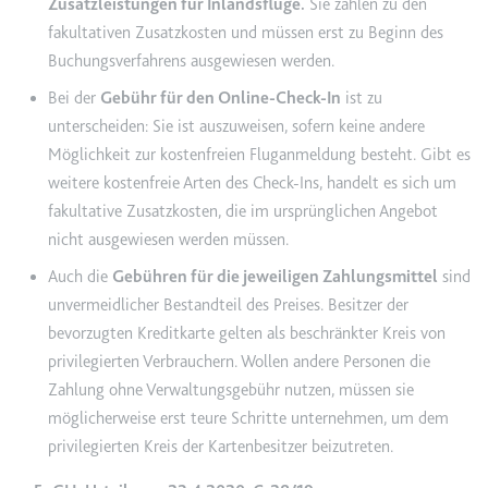
Anbieter:
www.googletagmanager.com
Zusatzleistungen für Inlandsflüge.
Sie zählen zu den
fakultativen Zusatzkosten und müssen erst zu Beginn des
Zweck:
Verfolgt die Konversionsrate
Buchungsverfahrens ausgewiesen werden.
zwischen dem Nutzer und den
Werbebannern auf der Website -
Bei der
Gebühr für den Online-Check-In
ist zu
Dies dient der Optimierung der
unterscheiden: Sie ist auszuweisen, sofern keine andere
Relevanz der Werbung auf der
Möglichkeit zur kostenfreien Fluganmeldung besteht. Gibt es
Website.
weitere kostenfreie Arten des Check-Ins, handelt es sich um
Ablauf:
Beständig
fakultative Zusatzkosten, die im ursprünglichen Angebot
Typ:
HTML Local Storage
nicht ausgewiesen werden müssen.
Auch die
Gebühren für die jeweiligen Zahlungsmittel
sind
__Secure-ROLLOUT_TOKEN
unvermeidlicher Bestandteil des Preises. Besitzer der
Anbieter:
youtube.com
bevorzugten Kreditkarte gelten als beschränkter Kreis von
privilegierten Verbrauchern. Wollen andere Personen die
Zweck:
Wird verwendet, um die
Zahlung ohne Verwaltungsgebühr nutzen, müssen sie
Interaktion der Nutzer mit
eingebetteten Inhalten zu
möglicherweise erst teure Schritte unternehmen, um dem
verfolgen.
privilegierten Kreis der Kartenbesitzer beizutreten.
Ablauf:
180 Tage