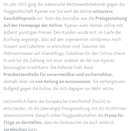
Im Jahr 2011 ging die italienische Wettbewerbsbehörde gegen die
YouTube-Videos zu schätzen.
Zweck:
Wird verwendet, um Daten zu
Fluggesellschaft Ryanair vor. Sie warf der Airline
unlautere
Google Analytics über das Gerät
Ablauf:
180 Tage
Geschäftspraxis
vor. Stein des Anstoßes war die
Preisgestaltung
und das Verhalten des Besuchers
Typ:
HTTP-Cookie
auf der Homepage der Airline.
Ryanair warb damals online mit
zu senden. Erfasst den Besucher
äußerst günstigen Preisen. Den Kunden wurde erst im Laufe der
über Geräte und Marketingkanäle
Buchung angezeigt, dass auf den sogenannten »Endpreis« noch
hinweg.
YSC
Steuern und Gebühren zu entrichten sind. Darunter die
Ablauf:
2 Jahre
Anbieter:
youtube.com
Mehrwertsteuer auf Inlandsflüge, Gebühren für den Online-Check-
Typ:
HTTP-Cookie
In und für die Zahlung mit einer anderen als der von Ryanair
Zweck:
Registriert eine eindeutige ID, um
bevorzugten Kreditkarte. Die Behörde hielt diese
Statistiken der Videos von
Preisbestandteile für unvermeidbar und vorhersehbar,
YouTube, die der Benutzer
_ga_#
gesehen hat, zu behalten.
deshalb seien sie
von Anfang an auszuweisen.
Sie verhängte ein
Anbieter:
smartlaw.de
Bußgeld gegen die Airline, die sich dagegen zur Wehr setzte.
Ablauf:
Sitzung
Zweck:
Wird verwendet, um Daten zu
Typ:
HTTP-Cookie
Letztendlich hatte der Europäische Gerichtshof (EuGH) zu
Google Analytics über das Gerät
entscheiden, ob die (damalige) Preisgestaltung mit EU-Richtlinien
und das Verhalten des Besuchers
zu senden. Erfasst den Besucher
übereinstimmte. Danach sollen Fluggesellschaften die
Preise für
über Geräte und Marketingkanäle
Flüge so darstellen,
dass ein Verbraucher sie auch wirklich
hinweg.
vergleichen
kann.