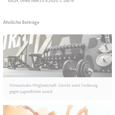
EuGH, Urteil vom 23.4.2020, C-28/19
Typ:
HTTP-Cookie
Ähnliche Beiträge
__Secure-YEC
Anbieter:
youtube.com
Zweck:
Speichert die
Benutzereinstellungen beim Abruf
eines auf anderen Webseiten
integrierten Youtube-Videos
Ablauf:
Sitzung
Typ:
HTTP-Cookie
Fitnessstudio-Mitgliedschaft: Gericht weist Forderung
__Secure-YNID
gegen Jugendlichen zurück
Anbieter:
youtube.com
Zweck:
Wird verwendet, um die
Interaktion der Nutzer mit