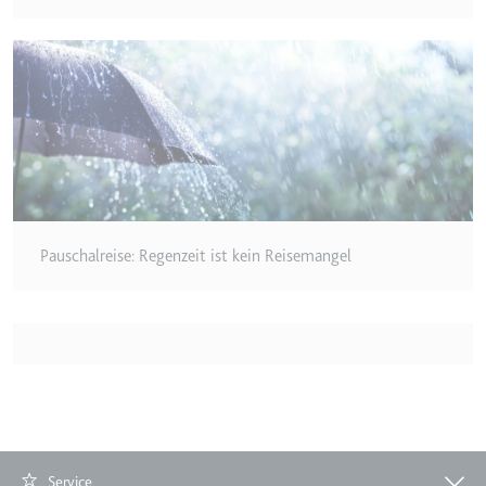
Zweck:
Wird verwendet, um die
Interaktion der Nutzer mit
eingebetteten Inhalten zu
verfolgen.
Ablauf:
Beständig
Typ:
IndexedDB
ServiceWorkerLogsDatabase#SWHealthLog
Pauschalreise: Regenzeit ist kein Reisemangel
Anbieter:
youtube.com
Zweck:
Notwendig für die
Implementierung und
Funktionalität von YouTube-
Videoinhalten auf der Website.
Ablauf:
Beständig
Typ:
IndexedDB
Service