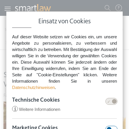
Direkt zum Inhalt
Benutzermenü
Einsatz von Cookies
0800 - 268 4 268 (kostenfrei)
Startseite
Rechtsnews
Rechtstipps Familie & Privates
Familie & Vorsorge
Auf dieser Website setzen wir Cookies ein, um unsere
Sie erreichen unser Service-Team:
Stadt muss Kosten für Waldorfkindergarten übernehmen
Angebote zu personalisieren, zu verbessern und
Montag bis Freitag: 8-18 Uhr
wirtschaftlich zu betreiben. Mit Bestätigung der Auswahl
Keine Rechtsberatung.
willigen Sie in die Verwendung der gewählten Cookies
ein. Diese Auswahl können Sie jederzeit ändern oder
Ihre Einwilligung widerrufen, indem Sie am Ende der
Stadt muss Kosten für
Seite auf "Cookie-Einstellungen" klicken. Weitere
Informationen finden Sie in unseren
Waldorfkindergarten übernehmen
Datenschutzhinweisen
.
Familie & Vorsorge
•
10. September 2016
Technische Cookies
Image
i
Weitere Informationen
Marketing Cookies