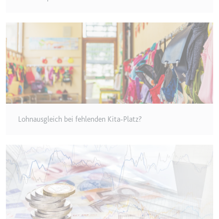
eingebetteten Inhalten zu
verfolgen.
Ablauf:
180 Tage
Typ:
HTTP-Cookie
LAST_RESULT_ENTRY_KEY
Anbieter:
youtube.com
Zweck:
Wird verwendet, um die
Interaktion der Nutzer mit
Lohnausgleich bei fehlenden Kita-Platz?
eingebetteten Inhalten zu
verfolgen.
Ablauf:
Sitzung
Typ:
HTTP-Cookie
LogsDatabaseV2:V#||LogsRequestsStore
Anbieter:
youtube.com