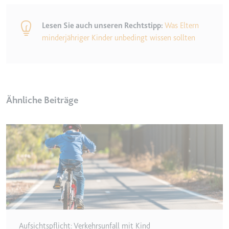
Typ:
HTTP-Cookie
Lesen Sie auch unseren Rechtstipp:
Was Eltern
minderjähriger Kinder unbedingt wissen sollten
__Secure-YEC
Anbieter:
youtube.com
Zweck:
Speichert die
Benutzereinstellungen beim Abruf
eines auf anderen Webseiten
Ähnliche Beiträge
integrierten Youtube-Videos
Ablauf:
Sitzung
Typ:
HTTP-Cookie
__Secure-YNID
Anbieter:
youtube.com
Zweck:
Wird verwendet, um die
Interaktion der Nutzer mit
Aufsichtspflicht: Verkehrsunfall mit Kind