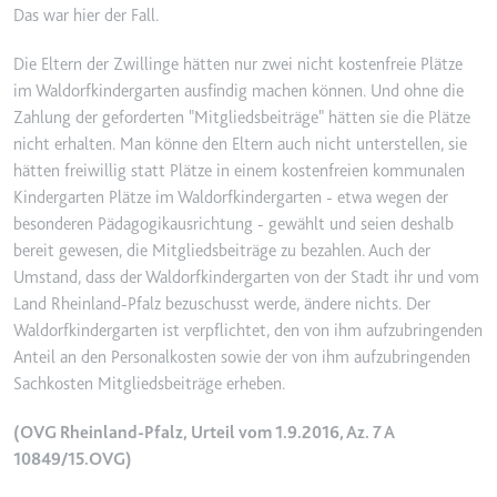
Anbieter:
www.googletagmanager.com
Das war hier der Fall.
Zweck:
Verfolgt die Konversionsrate
zwischen dem Nutzer und den
Die Eltern der Zwillinge hätten nur zwei nicht kostenfreie Plätze
Werbebannern auf der Website -
im Waldorfkindergarten ausfindig machen können. Und ohne die
Dies dient der Optimierung der
Zahlung der geforderten "Mitgliedsbeiträge" hätten sie die Plätze
Relevanz der Werbung auf der
nicht erhalten. Man könne den Eltern auch nicht unterstellen, sie
Website.
hätten freiwillig statt Plätze in einem kostenfreien kommunalen
Ablauf:
Beständig
Kindergarten Plätze im Waldorfkindergarten - etwa wegen der
besonderen Pädagogikausrichtung - gewählt und seien deshalb
Typ:
HTML Local Storage
bereit gewesen, die Mitgliedsbeiträge zu bezahlen. Auch der
Umstand, dass der Waldorfkindergarten von der Stadt ihr und vom
Land Rheinland-Pfalz bezuschusst werde, ändere nichts. Der
__Secure-ROLLOUT_TOKEN
Waldorfkindergarten ist verpflichtet, den von ihm aufzubringenden
Anbieter:
youtube.com
Anteil an den Personalkosten sowie der von ihm aufzubringenden
Zweck:
Wird verwendet, um die
Sachkosten Mitgliedsbeiträge erheben.
Interaktion der Nutzer mit
eingebetteten Inhalten zu
(OVG Rheinland-Pfalz, Urteil vom 1.9.2016, Az. 7 A
verfolgen.
10849/15.OVG)
Ablauf:
180 Tage