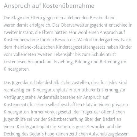
Anspruch auf Kostenübernahme
Ablauf:
2 Jahre
Typ:
HTTP-Cookie
Die Klage der Eltern gegen den ablehnenden Bescheid und
waren damit erfolgreich. Das Oberverwaltungsgericht entschied in
zweiter Instanz, die Eltern hätten sehr wohl einen Anspruch auf
_gcl_au
Kostenübernahme für den Besuch des Waldorfkindergartens. Nach
Anbieter:
smartlaw.de
dem rheinland-pfälzischen Kindertagesstättengesetz haben Kinder
vom vollendeten zweiten Lebensjahr bis zum Schuleintritt
Zweck:
Wird verwendet, um die Effizienz
kostenlosen Anspruch auf Erziehung, Bildung und Betreuung im
der Werbeaktivitäten der Website
zu messen, indem Daten über die
Kindergarten.
Conversion-Rate der Anzeigen der
Website über mehrere Websites
Das Jugendamt habe deshalb sicherzustellen, dass für jedes Kind
hinweg gesammelt werden.
rechtzeitig ein Kindergartenplatz in zumutbarer Entfernung zur
Verfügung stehe. Andernfalls bestehe ein Anspruch auf
Ablauf:
3 Monate
Kostenersatz für einen selbstbeschafften Platz in einem privaten
Typ:
HTTP-Cookie
Kindergarten. Immer vorausgesetzt, der Träger der öffentlichen
Jugendhilfe sei vor der Selbstbeschaffung über den Bedarf an
einem Kindergartenplatz in Kenntnis gesetzt worden und die
_gcl_ls
Deckung des Bedarfs habe keinen zeitlichen Aufschub zugelassen.