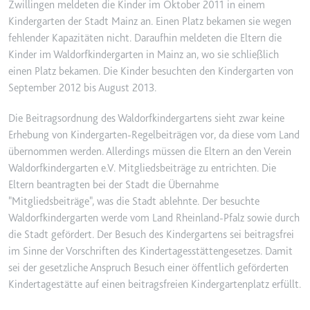
Zwillingen meldeten die Kinder im Oktober 2011 in einem
YouTube-Videos zu schätzen.
Zweck:
Wird verwendet, um Daten zu
Kindergarten der Stadt Mainz an. Einen Platz bekamen sie wegen
Google Analytics über das Gerät
Ablauf:
180 Tage
fehlender Kapazitäten nicht. Daraufhin meldeten die Eltern die
und das Verhalten des Besuchers
Kinder im Waldorfkindergarten in Mainz an, wo sie schließlich
Typ:
HTTP-Cookie
zu senden. Erfasst den Besucher
einen Platz bekamen. Die Kinder besuchten den Kindergarten von
über Geräte und Marketingkanäle
September 2012 bis August 2013.
hinweg.
YSC
Ablauf:
2 Jahre
Die Beitragsordnung des Waldorfkindergartens sieht zwar keine
Anbieter:
youtube.com
Erhebung von Kindergarten-Regelbeiträgen vor, da diese vom Land
Typ:
HTTP-Cookie
Zweck:
Registriert eine eindeutige ID, um
übernommen werden. Allerdings müssen die Eltern an den Verein
Statistiken der Videos von
Waldorfkindergarten e.V. Mitgliedsbeiträge zu entrichten. Die
YouTube, die der Benutzer
Eltern beantragten bei der Stadt die Übernahme
_ga_#
gesehen hat, zu behalten.
"Mitgliedsbeiträge", was die Stadt ablehnte. Der besuchte
Anbieter:
smartlaw.de
Ablauf:
Sitzung
Waldorfkindergarten werde vom Land Rheinland-Pfalz sowie durch
Zweck:
Wird verwendet, um Daten zu
die Stadt gefördert. Der Besuch des Kindergartens sei beitragsfrei
Typ:
HTTP-Cookie
Google Analytics über das Gerät
im Sinne der Vorschriften des Kindertagesstättengesetzes. Damit
und das Verhalten des Besuchers
sei der gesetzliche Anspruch Besuch einer öffentlich geförderten
zu senden. Erfasst den Besucher
Kindertagestätte auf einen beitragsfreien Kindergartenplatz erfüllt.
über Geräte und Marketingkanäle
hinweg.