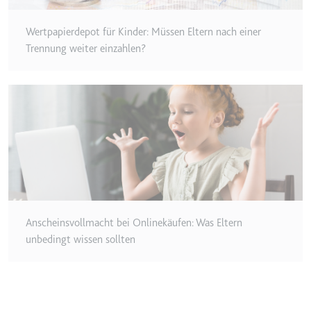
Zweck:
Wird verwendet, um die
Wertpapierdepot für Kinder: Müssen Eltern nach einer
Interaktion der Nutzer mit
eingebetteten Inhalten zu
Trennung weiter einzahlen?
verfolgen.
Ablauf:
Beständig
Typ:
IndexedDB
ServiceWorkerLogsDatabase#SWHealthLog
Anbieter:
youtube.com
Zweck:
Notwendig für die
Implementierung und
Anscheinsvollmacht bei Onlinekäufen: Was Eltern
Funktionalität von YouTube-
unbedingt wissen sollten
Videoinhalten auf der Website.
Ablauf:
Beständig
Typ:
IndexedDB