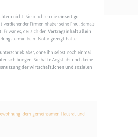
etagmanager.com
ichtern nicht. Sie machten die
einseitige
gut verdienender Firmeninhaber seine Frau, damals
e Konversionsrate zwischen dem Nutzer und den Werbebannern auf de
. Er war es, der sich den
Vertragsinhalt allein
rung der Relevanz der Werbung auf der Website.
ndungstermin beim Notar gezeigt hatte.
 Storage
unterschrieb aber, ohne ihn selbst noch einmal
er sich bringen. Sie hatte Angst, ihr noch keine
snutzung der wirtschaftlichen und sozialen
EN
m
et, um die Interaktion der Nutzer mit eingebetteten Inhalten zu verfo
ie
Ehewohnung, dem gemeinsamen Hausrat und