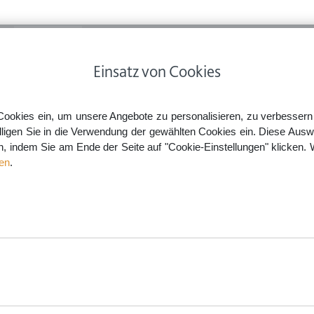
ps
Rechtsnews
Preise
Smartlaw Professional
Einsatz von Cookies
Ehevertrag auf dem Prüfstand: Die Gesamtumstände sind entscheidend
Cookies ein, um unsere Angebote zu personalisieren, zu verbessern u
lligen Sie in die Verwendung der gewählten Cookies ein. Diese Ausw
en, indem Sie am Ende der Seite auf "Cookie-Einstellungen" klicken. 
and: Die Gesamtumstände sin
en
.
aw.de