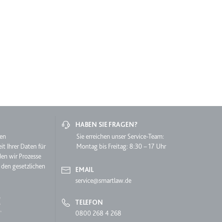
lgen.
HABEN SIE FRAGEN?
hen
Sie erreichen unser Service-Team:
it Ihrer Daten für
Montag bis Freitag: 8:30 – 17 Uhr
den wir Prozesse
 den gesetzlichen
EMAIL
service@smartlaw.de
 auf der Website.
TELEFON
0800 268 4 268