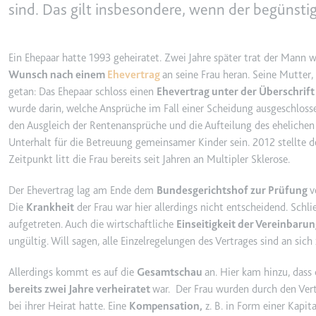
behalten.
sind. Das gilt insbesondere, wenn der begünsti
Ablauf:
Sitzung
_ga_#
Anbieter:
smartlaw.d
Typ:
HTTP-Cook
Ein Ehepaar hatte 1993 geheiratet. Zwei Jahre später trat der Ma
Zweck:
Wird verwen
Wunsch nach einem
Ehevertrag
an seine Frau heran. Seine Mutter,
senden. Erf
getan: Das Ehepaar schloss einen
Ehevertrag unter der Überschrift
wurde darin, welche Ansprüche im Fall einer Scheidung ausgeschlossen
Ablauf:
2 Jahre
den Ausgleich der Rentenansprüche und die Aufteilung des ehelichen
Typ:
HTTP-Cook
Unterhalt für die Betreuung gemeinsamer Kinder sein. 2012 stellte
Zeitpunkt litt die Frau bereits seit Jahren an Multipler Sklerose.
_gcl_au
Der Ehevertrag lag am Ende dem
Bundesgerichtshof zur Prüfung
v
Anbieter:
smartlaw.d
Die
Krankheit
der Frau war hier allerdings nicht entscheidend. Schli
Zweck:
Wird verwen
aufgetreten. Auch die wirtschaftliche
Einseitigkeit der Vereinbaru
Conversion
ungültig. Will sagen, alle Einzelregelungen des Vertrages sind an sich z
Ablauf:
3 Monate
Allerdings kommt es auf die
Gesamtschau
an. Hier kam hinzu, dass
Typ:
HTTP-Cook
bereits zwei Jahre verheiratet
war. Der Frau wurden durch den Ver
bei ihrer Heirat hatte. Eine
Kompensation,
z. B. in Form einer Kapit