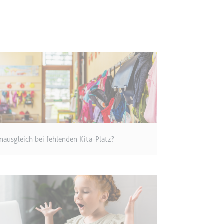
m
ie Benutzereinstellungen beim Abruf eines auf anderen Webseiten inte
ie
m
et, um die Interaktion der Nutzer mit eingebetteten Inhalten zu verfo
nausgleich bei fehlenden Kita-Platz?
ie
EY
m
et, um die Interaktion der Nutzer mit eingebetteten Inhalten zu verfo