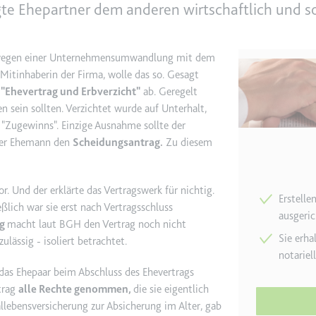
gte Ehepartner dem anderen wirtschaftlich und soz
e
ie
nn wegen einer Unternehmensumwandlung mit dem
det, um Daten zu Google Analytics über das Gerät und das Verhalt
 Mitinhaberin der Firma, wolle das so. Gesagt
asst den Besucher über Geräte und Marketingkanäle hinweg.
 "Ehevertrag und Erbverzicht"
ab. Geregelt
 sein sollten. Verzichtet wurde auf Unterhalt,
 "Zugewinns". Einzige Ausnahme sollte der
ie
 der Ehemann den
Scheidungsantrag.
Zu diesem
or. Und der erklärte das Vertragswerk für nichtig.
Erstelle
e
eßlich war sie erst nach Vertragsschluss
ausgeric
det, um die Effizienz der Werbeaktivitäten der Website zu messen, 
ng
macht laut BGH den Vertrag noch nicht
-Rate der Anzeigen der Website über mehrere Websites hinweg ges
Sie erha
ulässig - isoliert betrachtet.
notarie
 das Ehepaar beim Abschluss des Ehevertrags
ie
trag
alle Rechte genommen,
die sie eigentlich
allebensversicherung zur Absicherung im Alter, gab