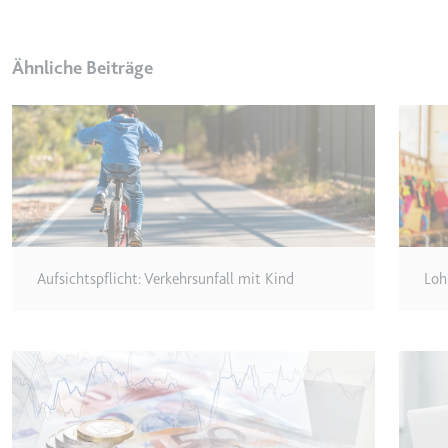
Anbieter:
youtube.co
Zweck:
Speichert d
Videos
Ähnliche Beiträge
Ablauf:
Sitzung
Typ:
HTTP-Cook
__Secure-YNID
Anbieter:
youtube.co
Zweck:
Wird verwend
Aufsichtspflicht: Verkehrsunfall mit Kind
Loh
Ablauf:
180 Tage
Typ:
HTTP-Cook
LAST_RESULT_ENTRY_K
Anbieter:
youtube.co
Zweck:
Wird verwend