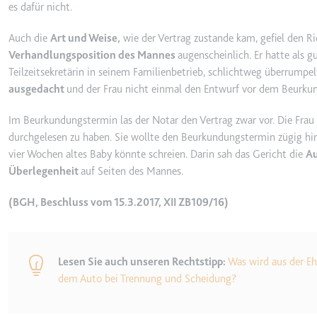
es dafür nicht.
_gcl_ls
Anbieter:
www.googl
Auch die
Art und Weise,
wie der Vertrag zustande kam, gefiel den R
Verhandlungsposition des Mannes
augenscheinlich. Er hatte als 
Zweck:
Verfolgt di
Teilzeitsekretärin in seinem Familienbetrieb, schlichtweg überrumpelt
der Optimie
ausgedacht
und der Frau nicht einmal den Entwurf vor dem Beurku
Ablauf:
Beständig
Typ:
HTML Local
Im Beurkundungstermin las der Notar den Vertrag zwar vor. Die Frau 
durchgelesen zu haben. Sie wollte den Beurkundungstermin zügig hint
vier Wochen altes Baby könnte schreien. Darin sah das Gericht die
Au
__Secure-ROLLOUT_TOK
Überlegenheit
auf Seiten des Mannes.
Anbieter:
youtube.co
(BGH, Beschluss vom 15.3.2017, XII ZB109/16)
Zweck:
Wird verwend
Ablauf:
180 Tage
Typ:
HTTP-Cook
Lesen Sie auch unseren Rechtstipp:
Was wird aus der 
dem Auto bei Trennung und Scheidung?
__Secure-YEC