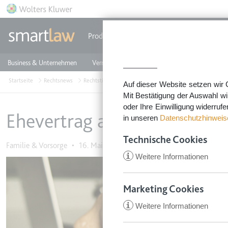
Direkt zum Inhalt
Produkte
Einzeldokumente
Rechtstip
Business & Unternehmen
Vermieten & Immobilien
Familie & Privates
Startseite
Rechtsnews
Rechtstipps Familie & Privates
Familie & Vorsorge
Auf dieser Website setzen wir 
Mit Bestätigung der Auswahl wi
oder Ihre Einwilligung widerruf
Ehevertrag auf dem Prüfst
in unseren
Datenschutzhinweis
Technische Cookies
Familie & Vorsorge
•
16. Mai 2017
i
Weitere Informationen
Image
Marketing Cookies
i
Weitere Informationen
CookieConsent
Anbieter:
app.smartl