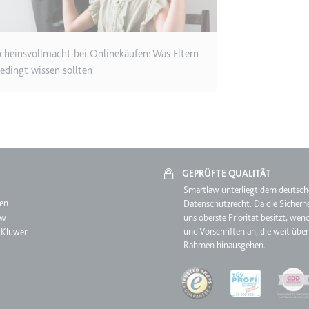
ie
cheinsvollmacht bei Onlinekäufen: Was Eltern
edingt wissen sollten
RequestsStore
m
et, um die Interaktion der Nutzer mit eingebetteten Inhalten zu verfo
GEPRÜFTE QUALITÄT
aw
Smartlaw unterliegt dem deutsc
en
Datenschutzrecht. Da die Sicherhe
aw
uns oberste Priorität besitzt, wen
ase#SWHealthLog
und Vorschriften an, die weit über
 Kluwer
m
Rahmen hinausgehen.
ür die Implementierung und Funktionalität von YouTube-Videoinhalten
Quality