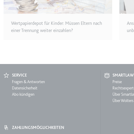
Ablauf:
Sitzung
Typ:
HTTP-Cook
Wertpapierdepot für Kinder: Müssen Eltern nach
Ans
einer Trennung weiter einzahlen?
unb
LogsDatabaseV2:V#||Logs
Anbieter:
youtube.co
Zweck:
Wird verwend
Ablauf:
Beständig
SERVICE
SMARTLAW
Typ:
IndexedDB
Service
Fragen & Antworten
Smartl
Preise
Datensicherheit
Rechtsexpert
Abo kündigen
Über Smartl
ServiceWorkerLogsDatab
Über Wolters
Anbieter:
youtube.co
Zweck:
Notwendig f
Ablauf:
Beständig
ZAHLUNGSMÖGLICHKEITEN
Typ:
IndexedDB