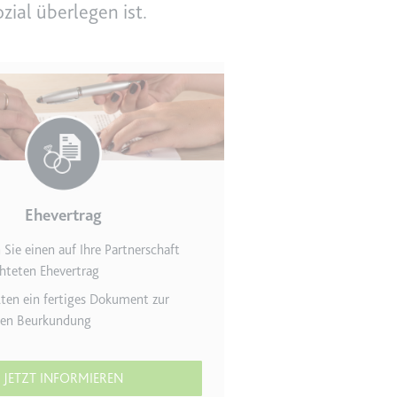
ial überlegen ist.
en des Besuchers zu
Ehevertrag
n Sie einen auf Ihre Partnerschaft
hteten Ehevertrag
indem Daten über die
ammelt werden.
lten ein fertiges Dokument zur
llen Beurkundung
JETZT INFORMIEREN