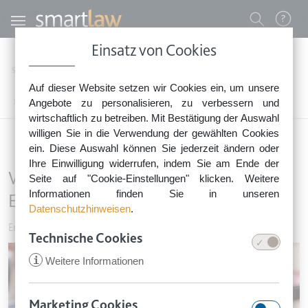
Direkt zum Inhalt
Benutzermenü
Einsatz von Cookies
0800 - 268 4 268 (kostenfrei)
Startseite
Rechtsnews
Rechtstipps Familie & Privates
Erben & Schenken
Auf dieser Website setzen wir Cookies ein, um unsere
Sie erreichen unser Service-Team:
Welche Neuerungen bringt die Europäische Erbrechtsverordnung?
Angebote zu personalisieren, zu verbessern und
Montag bis Freitag: 8-18 Uhr
wirtschaftlich zu betreiben. Mit Bestätigung der Auswahl
Keine Rechtsberatung.
willigen Sie in die Verwendung der gewählten Cookies
ein. Diese Auswahl können Sie jederzeit ändern oder
Ihre Einwilligung widerrufen, indem Sie am Ende der
Welche Neuerungen bringt die
Seite auf "Cookie-Einstellungen" klicken. Weitere
Informationen finden Sie in unseren
Europäische Erbrechtsverordnung?
Datenschutzhinweisen
.
Erben & Schenken
•
15. August 2015
Technische Cookies
Image
i
Weitere Informationen
Marketing Cookies