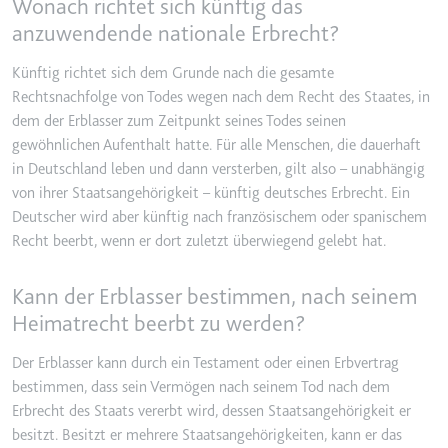
eingebetteten Inhalten zu
Wonach richtet sich künftig das
verfolgen.
anzuwendende nationale Erbrecht?
Ablauf:
180 Tage
Künftig richtet sich dem Grunde nach die gesamte
Typ:
HTTP-Cookie
Rechtsnachfolge von Todes wegen nach dem Recht des Staates, in
dem der Erblasser zum Zeitpunkt seines Todes seinen
gewöhnlichen Aufenthalt hatte. Für alle Menschen, die dauerhaft
LAST_RESULT_ENTRY_KEY
in Deutschland leben und dann versterben, gilt also – unabhängig
Anbieter:
youtube.com
von ihrer Staatsangehörigkeit – künftig deutsches Erbrecht. Ein
Zweck:
Wird verwendet, um die
Deutscher wird aber künftig nach französischem oder spanischem
Interaktion der Nutzer mit
Recht beerbt, wenn er dort zuletzt überwiegend gelebt hat.
eingebetteten Inhalten zu
verfolgen.
Kann der Erblasser bestimmen, nach seinem
Ablauf:
Sitzung
Heimatrecht beerbt zu werden?
Typ:
HTTP-Cookie
Der Erblasser kann durch ein Testament oder einen Erbvertrag
bestimmen, dass sein Vermögen nach seinem Tod nach dem
Erbrecht des Staats vererbt wird, dessen Staatsangehörigkeit er
LogsDatabaseV2:V#||LogsRequestsStore
besitzt. Besitzt er mehrere Staatsangehörigkeiten, kann er das
Anbieter:
youtube.com