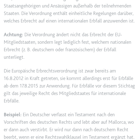
Staatsangehörigen und Ansässigen außerhalb der teilnehmenden
Ablauf:
2 Jahre
Staaten. Die Verordnung enthält einheitliche Regelungen darüber,
Typ:
HTTP-Cookie
welches Erbrecht auf einen internationalen Erbfall anzuwenden ist.
Achtung:
Die Verordnung ändert nicht das Erbrecht der EU-
_gcl_au
Mitgliedstaaten, sondern legt lediglich fest, welchem nationalen
Anbieter:
smartlaw.de
Erbrecht (z. B. deutschem oder französischem) der Erbfall
Zweck:
Wird verwendet, um die Effizienz
unterliegt.
der Werbeaktivitäten der Website
zu messen, indem Daten über die
Die Europäische Erbrechtsverordnung ist zwar bereits am
Conversion-Rate der Anzeigen der
16.8.2012 in Kraft getreten, sie kommt allerdings erst für Erbfälle
Website über mehrere Websites
ab dem 17.8.2015 zur Anwendung. Für Erbfälle vor diesem Stichtag
hinweg gesammelt werden.
gilt das jeweilige Recht des Mitgliedstaates für internationale
Erbfälle.
Ablauf:
3 Monate
Typ:
HTTP-Cookie
Beispiel:
Ein Deutscher verfasst ein Testament nach den
Vorschriften des deutschen Rechts und lebt aber auf Mallorca, wo
er dann auch verstirbt. Er wird nur dann nach deutschem Recht
_gcl_ls
beerbt, wenn er eine Rechtswahlklausel im Testament ergänzt hat.