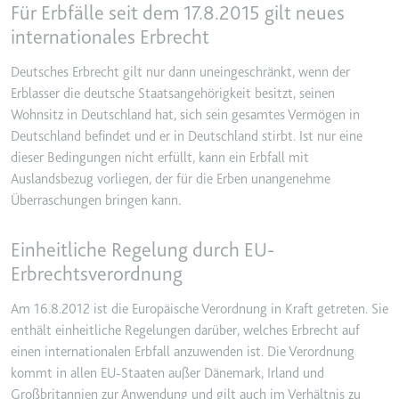
Für Erbfälle seit dem 17.8.2015 gilt neues
YouTube-Videos zu schätzen.
Zweck:
Wird verwendet, um Daten zu
internationales Erbrecht
Google Analytics über das Gerät
Ablauf:
180 Tage
und das Verhalten des Besuchers
Deutsches Erbrecht gilt nur dann uneingeschränkt, wenn der
Typ:
HTTP-Cookie
zu senden. Erfasst den Besucher
Erblasser die deutsche Staatsangehörigkeit besitzt, seinen
über Geräte und Marketingkanäle
Wohnsitz in Deutschland hat, sich sein gesamtes Vermögen in
hinweg.
Deutschland befindet und er in Deutschland stirbt. Ist nur eine
YSC
Ablauf:
2 Jahre
dieser Bedingungen nicht erfüllt, kann ein Erbfall mit
Anbieter:
youtube.com
Typ:
HTTP-Cookie
Auslandsbezug vorliegen, der für die Erben unangenehme
Zweck:
Registriert eine eindeutige ID, um
Überraschungen bringen kann.
Statistiken der Videos von
YouTube, die der Benutzer
_ga_#
Einheitliche Regelung durch EU-
gesehen hat, zu behalten.
Anbieter:
smartlaw.de
Erbrechtsverordnung
Ablauf:
Sitzung
Zweck:
Wird verwendet, um Daten zu
Typ:
HTTP-Cookie
Am 16.8.2012 ist die Europäische Verordnung in Kraft getreten. Sie
Google Analytics über das Gerät
enthält einheitliche Regelungen darüber, welches Erbrecht auf
und das Verhalten des Besuchers
zu senden. Erfasst den Besucher
einen internationalen Erbfall anzuwenden ist. Die Verordnung
über Geräte und Marketingkanäle
kommt in allen EU-Staaten außer Dänemark, Irland und
hinweg.
Großbritannien zur Anwendung und gilt auch im Verhältnis zu