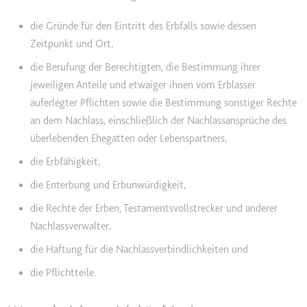
Typ:
HTTP-Cookie
die Gründe für den Eintritt des Erbfalls sowie dessen
Zeitpunkt und Ort,
__Secure-YEC
die Berufung der Berechtigten, die Bestimmung ihrer
Anbieter:
youtube.com
jeweiligen Anteile und etwaiger ihnen vom Erblasser
Zweck:
Speichert die
auferlegter Pflichten sowie die Bestimmung sonstiger Rechte
Benutzereinstellungen beim Abruf
an dem Nachlass, einschließlich der Nachlassansprüche des
eines auf anderen Webseiten
überlebenden Ehegatten oder Lebenspartners,
integrierten Youtube-Videos
die Erbfähigkeit,
Ablauf:
Sitzung
die Enterbung und Erbunwürdigkeit,
Typ:
HTTP-Cookie
die Rechte der Erben, Testamentsvollstrecker und anderer
Nachlassverwalter,
__Secure-YNID
die Haftung für die Nachlassverbindlichkeiten und
Anbieter:
youtube.com
die Pflichtteile.
Zweck:
Wird verwendet, um die
Interaktion der Nutzer mit