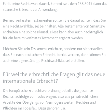
Anbieter:
www.googletagmanager.com
Fehlt seine Rechtswahlklausel, kommt seit dem 17.8.2015 dann das
Zweck:
Verfolgt die Konversionsrate
spanische Erbrecht zur Anwendung.
zwischen dem Nutzer und den
Werbebannern auf der Website -
Bei neu verfassten Testamenten sollten Sie darauf achten, dass Sie
Dies dient der Optimierung der
eine Rechtswahlklausel beinhalten. Alle Testamente von Smartlaw
Relevanz der Werbung auf der
enthalten eine solche Klausel. Diese kann aber auch nachträglich
Website.
für ein bereits verfasstes Testament ergänzt werden.
Ablauf:
Beständig
Möchten Sie kein Testament errichten, sondern nur sicherstellen,
Typ:
HTML Local Storage
dass Sie nach deutschem Erbrecht beerbt werden, dann können Sie
auch eine eigenständige Rechtswahlklausel erstellen.
__Secure-ROLLOUT_TOKEN
Für welche erbrechtliche Fragen gilt das neue
Anbieter:
youtube.com
internationale Erbrecht?
Zweck:
Wird verwendet, um die
Interaktion der Nutzer mit
Die Europäische Erbrechtsverordnung betrifft die gesamte
eingebetteten Inhalten zu
Rechtsnachfolge von Todes wegen, also alle privatrechtlichen
verfolgen.
Aspekte des Übergangs von Vermögenswerten, Rechten und
Ablauf:
180 Tage
Pflichten im Todesfall. Dazu gehören u.a.