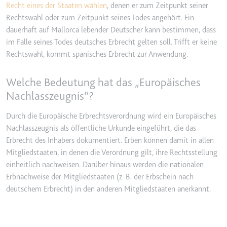
Recht eines der Staaten wählen
, denen er zum Zeitpunkt seiner
Zweck:
Wird verwendet, um die
Rechtswahl oder zum Zeitpunkt seines Todes angehört. Ein
Interaktion der Nutzer mit
dauerhaft auf Mallorca lebender Deutscher kann bestimmen, dass
eingebetteten Inhalten zu
im Falle seines Todes deutsches Erbrecht gelten soll. Trifft er keine
verfolgen.
Rechtswahl, kommt spanisches Erbrecht zur Anwendung.
Ablauf:
Beständig
Typ:
IndexedDB
Welche Bedeutung hat das „Europäisches
Nachlasszeugnis“?
ServiceWorkerLogsDatabase#SWHealthLog
Durch die Europäische Erbrechtsverordnung wird ein Europäisches
Anbieter:
youtube.com
Nachlasszeugnis als öffentliche Urkunde eingeführt, die das
Erbrecht des Inhabers dokumentiert. Erben können damit in allen
Zweck:
Notwendig für die
Mitgliedstaaten, in denen die Verordnung gilt, ihre Rechtsstellung
Implementierung und
einheitlich nachweisen. Darüber hinaus werden die nationalen
Funktionalität von YouTube-
Erbnachweise der Mitgliedstaaten (z. B. der Erbschein nach
Videoinhalten auf der Website.
deutschem Erbrecht) in den anderen Mitgliedstaaten anerkannt.
Ablauf:
Beständig
Typ:
IndexedDB