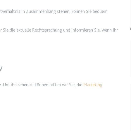
ietverhältnis in Zusammenhang stehen, können Sie bequem
etagmanager.com
e Konversionsrate zwischen dem Nutzer und den Werbebannern auf de
 Sie die aktuelle Rechtsprechung und informieren Sie, wenn Ihr
rung der Relevanz der Werbung auf der Website.
 Storage
w
EN
m
e. Um ihn sehen zu können bitten wir Sie, die
Marketing
et, um die Interaktion der Nutzer mit eingebetteten Inhalten zu verfo
ie