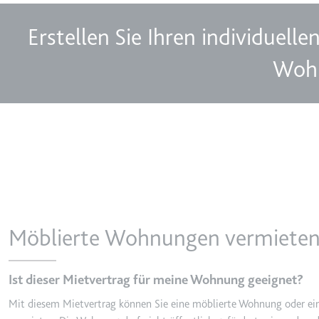
Ablauf:
Sitzung
Erstellen Sie Ihren individuelle
Typ:
HTTP-Cook
Woh
LogsDatabaseV2:V#||Logs
Anbieter:
youtube.co
Zweck:
Wird verwend
Ablauf:
Beständig
Typ:
IndexedDB
ServiceWorkerLogsDatab
Möblierte Wohnungen vermiete
Anbieter:
youtube.co
Zweck:
Notwendig f
Ist dieser Mietvertrag für meine Wohnung geeignet?
Ablauf:
Beständig
Mit diesem Mietvertrag können Sie eine möblierte Wohnung oder e
Typ:
IndexedDB