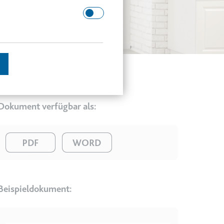
 Domäne.
Dokument verfügbar als:
schätzen.
Image
Image
en des Besuchers zu
Beispieldokument:
enutzer gesehen hat, zu