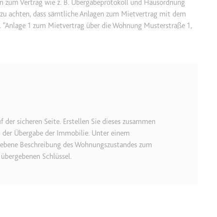
TRY_KEY
n zum Vertrag wie z. B. Übergabeprotokoll und Hausordnung
 zu achten, dass sämtliche Anlagen zum Mietvertrag mit dem
m
B. "Anlage 1 zum Mietvertrag über die Wohnung Musterstraße 1,
et, um die Interaktion der Nutzer mit eingebetteten Inhalten zu verfo
 Storage
m
 der sicheren Seite. Erstellen Sie dieses zusammen
et, um die Interaktion der Nutzer mit eingebetteten Inhalten zu verfo
i der Übergabe der Immobilie. Unter einem
riebene Beschreibung des Wohnungszustandes zum
 übergebenen Schlüssel.