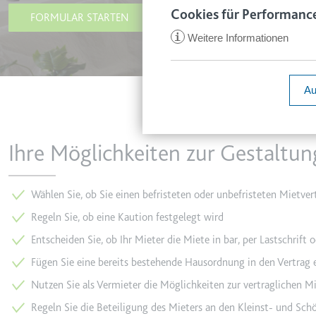
www.smartl
Cookies für Performance
FORMULAR STARTEN
Zweck:
Speichert d
i
Weitere Informationen
Ablauf:
1 Jahr
ccm/collect
Typ:
HTTP-Cook
Anbieter:
google.com
Au
Zweck:
Anstehend
Ablauf:
Sitzung
VISITOR_INFO1_LIVE
Ihre Möglichkeiten zur Gestaltun
Typ:
Pixel-Track
Anbieter:
youtube.co
Zweck:
Versucht, d
Ablauf:
180 Tage
Wählen Sie, ob Sie einen befristeten oder unbefristeten Mietver
_ga
Anbieter:
smartlaw.d
Typ:
HTTP-Cook
Regeln Sie, ob eine Kaution festgelegt wird
Zweck:
Wird verwen
Entscheiden Sie, ob Ihr Mieter die Miete in bar, per Lastschrift
senden. Erf
Fügen Sie eine bereits bestehende Hausordnung in den Vertrag 
YSC
Ablauf:
2 Jahre
Anbieter:
youtube.co
Nutzen Sie als Vermieter die Möglichkeiten zur vertraglichen Mi
Typ:
HTTP-Cook
Zweck:
Registriert
Regeln Sie die Beteiligung des Mieters an den Kleinst- und Sc