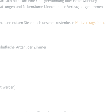
 darf sich nicht um eine Einliegerwohnung oder Ferienwohnung
sstattungen und Nebenräume können in den Vertrag aufgenommen
ein, dann nutzen Sie einfach unseren kostenlosen
Mietvertragsfinder
.
m
et, um die Interaktion der Nutzer mit eingebetteten Inhalten zu verfo
?
ohnfläche, Anzahl der Zimmer
ie
m
ür die Implementierung und Funktionalität von YouTube-Videoinhalten
t werden)
 Storage