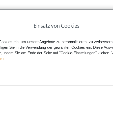
ps
Rechtsnews
Preise
Smartlaw Professional
Einsatz von Cookies
Cookies ein, um unsere Angebote zu personalisieren, zu verbessern u
lligen Sie in die Verwendung der gewählten Cookies ein. Diese Ausw
hnung
en, indem Sie am Ende der Seite auf "Cookie-Einstellungen" klicken. 
en
.
 teilmöblierten Wohnung.
len Mietvertrag vor Missbrauch
 Mietrecht. Somit kann die
ndert und Ihr Vertrag betroffen
aw.de