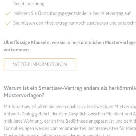
behalten.
Rechtsprechung
Ablauf:
Sitzung
_ga_#
Nehmen Sie Einrichtungsgegenstände in den Mietvertrag auf
Anbieter:
smartlaw.d
Typ:
HTTP-Cook
Sie müssen den Mietvertrag nur noch ausdrucken und unterschre
Zweck:
Wird verwen
senden. Erf
Überflüssige Klauseln, wie sie in herkömmlichen Mustervorlagen
Ablauf:
2 Jahre
vorkommen
.
Typ:
HTTP-Cook
WEITERE INFORMATIONEN
_gcl_au
Anbieter:
smartlaw.d
Warum ist ein Smartlaw-Vertrag anders als herkömmlic
Mustervorlagen?
Zweck:
Wird verwen
Conversion
Mit Smartlaw erhalten Sie einen qualitativ hochwertigen Mietvertra
Ablauf:
3 Monate
Antwort-Dialog geführt, der dem Gespräch zwischen Mandant und Anw
möblierte Wohnung, der an Ihre Bedürfnisse angepasst ist und dem d
Typ:
HTTP-Cook
Formulierungen werden von renommierten Rechtsanwälten für Mietrech
Musterdokumente gehören somit der Vergangenheit an.