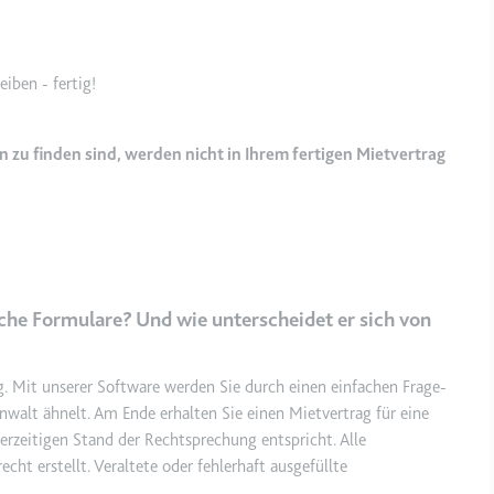
e
ie
iben - fertig!
det, um Daten zu Google Analytics über das Gerät und das Verhalt
asst den Besucher über Geräte und Marketingkanäle hinweg.
 zu finden sind, werden nicht in Ihrem fertigen Mietvertrag
ie
e
he Formulare? Und wie unterscheidet er sich von
det, um die Effizienz der Werbeaktivitäten der Website zu messen, 
-Rate der Anzeigen der Website über mehrere Websites hinweg ges
g. Mit unserer Software werden Sie durch einen einfachen Frage-
alt ähnelt. Am Ende erhalten Sie einen Mietvertrag für eine
erzeitigen Stand der Rechtsprechung entspricht. Alle
ie
t erstellt. Veraltete oder fehlerhaft ausgefüllte