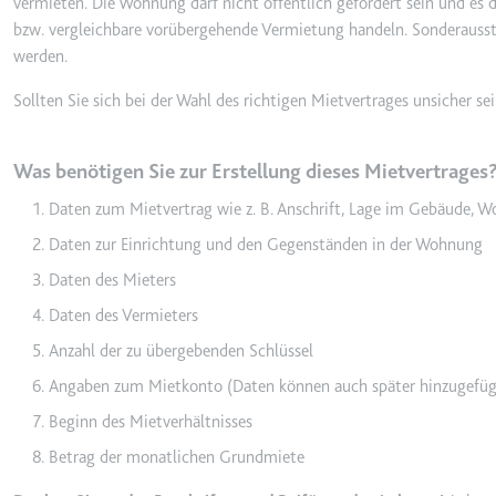
vermieten. Die Wohnung darf nicht öffentlich gefördert sein und es
bzw. vergleichbare vorübergehende Vermietung handeln. Sonderau
werden.
TESTCOOKIESENABLED
Sollten Sie sich bei der Wahl des richtigen Mietvertrages unsicher s
Anbieter:
youtube.co
Zweck:
Wird verwend
Was benötigen Sie zur Erstellung dieses Mietvertrages
Ablauf:
1 Tag
Daten zum Mietvertrag wie z. B. Anschrift, Lage im Gebäude, W
Typ:
HTTP-Cook
Daten zur Einrichtung und den Gegenständen in der Wohnung
Daten des Mieters
yt-icons-last-purged
Daten des Vermieters
Anbieter:
youtube.co
Anzahl der zu übergebenden Schlüssel
Zweck:
Notwendig f
Angaben zum Mietkonto (Daten können auch später hinzugefüg
Ablauf:
Beständig
Beginn des Mietverhältnisses
Typ:
HTML Local
Betrag der monatlichen Grundmiete