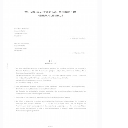
Image
en des Besuchers zu
indem Daten über die
ammelt werden.