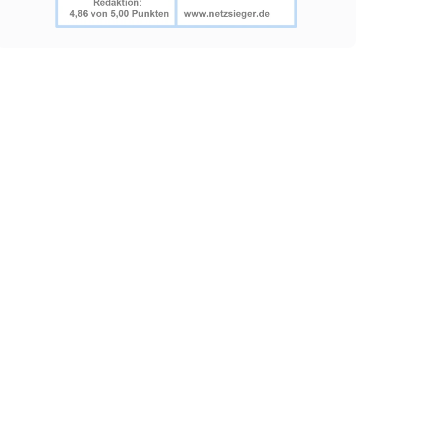
grierten Youtube-
lgen.
lgen.