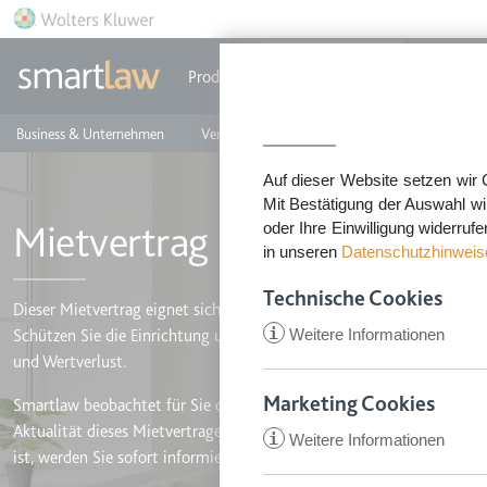
Direkt zum Inhalt
Produkte
Einzeldokumente
Rechtstip
Business & Unternehmen
Vermieten & Immobilien
Familie & Privates
Auf dieser Website setzen wir 
Mit Bestätigung der Auswahl wi
Mietvertrag - möblierte Wo
oder Ihre Einwilligung widerruf
in unseren
Datenschutzhinweis
Technische Cookies
Dieser Mietvertrag eignet sich zur Vermietung einer komplett- oder
i
Weitere Informationen
Schützen Sie die Einrichtung und Ihre Immobilie mit diesem speziel
und Wertverlust.
Marketing Cookies
Smartlaw beobachtet für Sie die Rechtsprechung und Änderungen im
Aktualität dieses Mietvertrages garantiert werden. Falls sich etwas ä
i
Weitere Informationen
CookieConsent
ist, werden Sie sofort informiert.
Anbieter:
app.smartl