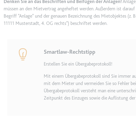
ytidb::LAST_RESULT_EN
Denken Sie an das Beschriften und Beifügen der Anlagen!
Anlage
müssen an den Mietvertrag angeheftet werden. Außerdem ist darauf
Anbieter:
youtube.co
Begriff "Anlage" und der genauen Bezeichnung des Mietobjektes (z. 
Zweck:
Wird verwend
11111 Musterstadt, 4. OG rechts") beschriftet werden.
Ablauf:
Beständig
Typ:
HTML Local
Smartlaw-Rechtstipp
YtIdbMeta#databases
Erstellen Sie ein Übergabeprotokoll!
Anbieter:
youtube.co
Mit einem Übergabeprotokoll sind Sie immer auf
Zweck:
Wird verwend
mit dem Mieter und vermeiden Sie so Fehler be
Ablauf:
Beständig
Übergabeprotokoll versteht man eine untersch
Typ:
IndexedDB
Zeitpunkt des Einzuges sowie die Auflistung der