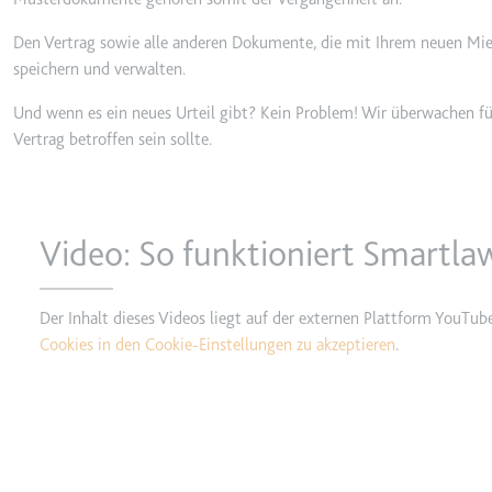
_gcl_ls
Den Vertrag sowie alle anderen Dokumente, die mit Ihrem neuen M
Anbieter:
www.googl
speichern und verwalten.
Zweck:
Verfolgt di
Und wenn es ein neues Urteil gibt? Kein Problem! Wir überwachen für
der Optimie
Vertrag betroffen sein sollte.
Ablauf:
Beständig
Typ:
HTML Local
Video: So funktioniert Smartla
__Secure-ROLLOUT_TOK
Anbieter:
youtube.co
Der Inhalt dieses Videos liegt auf der externen Plattform YouTub
Zweck:
Wird verwend
Cookies in den Cookie-Einstellungen zu akzeptieren
.
Ablauf:
180 Tage
Typ:
HTTP-Cook
__Secure-YEC