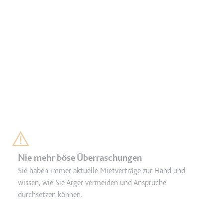
Ablauf:
Beständig
Typ:
HTML Local Storage
ytidb::LAST_RESULT_ENTRY_KEY
Anbieter:
youtube.com
Zweck:
Wird verwendet, um die
Interaktion der Nutzer mit
eingebetteten Inhalten zu
verfolgen.
Ablauf:
Beständig
Typ:
HTML Local Storage
Nie mehr böse Überraschungen
Sie haben immer aktuelle Mietverträge zur Hand und
YtIdbMeta#databases
wissen, wie Sie Ärger vermeiden und Ansprüche
Anbieter:
youtube.com
durchsetzen können.
Zweck:
Wird verwendet, um die
Interaktion der Nutzer mit