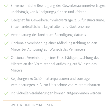
YouTube-Videos zu schätzen.
Einvernehmliche Beendigung des Gewerberaummietvertrages,
Zweck:
Wird verwendet, um Daten zu
Google Analytics über das Gerät
unabhängig von Kündigungsgründen und -fristen
Ablauf:
180 Tage
und das Verhalten des Besuchers
Geeignet für Gewerberaummietverträge, z. B. für Büroräume,
Typ:
HTTP-Cookie
zu senden. Erfasst den Besucher
Einzelhandelsflächen, Lagerhallen und Gastronomie
über Geräte und Marketingkanäle
hinweg.
Vereinbarung des konkreten Beendigungsdatums
YSC
Ablauf:
2 Jahre
Optionale Vereinbarung einer Abfindungszahlung an den
Anbieter:
youtube.com
Typ:
HTTP-Cookie
Mieter bei Auflösung auf Wunsch des Vermieters
Zweck:
Registriert eine eindeutige ID, um
Statistiken der Videos von
Optionale Vereinbarung einer Entschädigungszahlung des
YouTube, die der Benutzer
Mieters an den Vermieter bei Auflösung auf Wunsch des
_ga_#
gesehen hat, zu behalten.
Mieters
Anbieter:
smartlaw.de
Ablauf:
Sitzung
Regelungen zu Schönheitsreparaturen und sonstigen
Zweck:
Wird verwendet, um Daten zu
Typ:
HTTP-Cookie
Vereinbarungen, z. B. zur Übernahme von Mietereinbauten
Google Analytics über das Gerät
und das Verhalten des Besuchers
Individuelle Vereinbarungen können aufgenommen werden
zu senden. Erfasst den Besucher
über Geräte und Marketingkanäle
WEITERE INFORMATIONEN
hinweg.