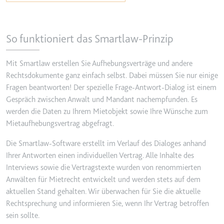
Ablauf:
2 Jahre
Typ:
HTTP-Cookie
So funktioniert das Smartlaw-Prinzip
_gcl_au
Mit Smartlaw erstellen Sie Aufhebungsverträge und andere
Anbieter:
smartlaw.de
Rechtsdokumente ganz einfach selbst. Dabei müssen Sie nur einige
Fragen beantworten! Der spezielle Frage-Antwort-Dialog ist einem
Zweck:
Wird verwendet, um die Effizienz
Gespräch zwischen Anwalt und Mandant nachempfunden. Es
der Werbeaktivitäten der Website
werden die Daten zu Ihrem Mietobjekt sowie Ihre Wünsche zum
zu messen, indem Daten über die
Mietaufhebungsvertrag abgefragt.
Conversion-Rate der Anzeigen der
Website über mehrere Websites
Die Smartlaw-Software erstellt im Verlauf des Dialoges anhand
hinweg gesammelt werden.
Ihrer Antworten einen individuellen Vertrag. Alle Inhalte des
Ablauf:
3 Monate
Interviews sowie die Vertragstexte wurden von renommierten
Typ:
HTTP-Cookie
Anwälten für Mietrecht entwickelt und werden stets auf dem
aktuellen Stand gehalten. Wir überwachen für Sie die aktuelle
Rechtsprechung und informieren Sie, wenn Ihr Vertrag betroffen
_gcl_ls
sein sollte.