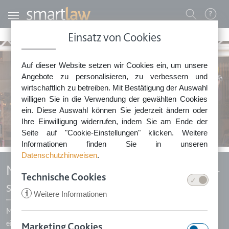
Direkt zum Inhalt
Benutzermenü
Einsatz von Cookies
0800 - 268 4 268 (kostenfrei)
Auf dieser Website setzen wir Cookies ein, um unsere
Sie erreichen unser Service-Team:
Angebote zu personalisieren, zu verbessern und
Montag bis Freitag: 8-18 Uhr
wirtschaftlich zu betreiben. Mit Bestätigung der Auswahl
Keine Rechtsberatung.
willigen Sie in die Verwendung der gewählten Cookies
ein. Diese Auswahl können Sie jederzeit ändern oder
Ihre Einwilligung widerrufen, indem Sie am Ende der
Seite auf "Cookie-Einstellungen" klicken. Weitere
Informationen finden Sie in unseren
Datenschutzhinweisen
.
Mietaufhebungsvertrag Gewerberaum -
Technische Cookies
statt Kündigung
i
Weitere Informationen
Möchten Sie ein befristetes oder unbefristetes Mietverhältnis
einvernehmlich beenden, dann nutzen Sie statt einer Kündigung
Marketing Cookies