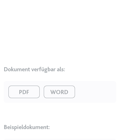
Typ:
HTTP-Cookie
__Secure-YEC
Anbieter:
youtube.com
Zweck:
Speichert die
Benutzereinstellungen beim Abruf
eines auf anderen Webseiten
integrierten Youtube-Videos
Dokument verfügbar als:
Ablauf:
Sitzung
Typ:
HTTP-Cookie
Image
Image
__Secure-YNID
Anbieter:
youtube.com
Beispieldokument:
Zweck:
Wird verwendet, um die
Interaktion der Nutzer mit