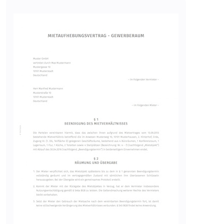
eingebetteten Inhalten zu
verfolgen.
Image
Ablauf:
180 Tage
Typ:
HTTP-Cookie
LAST_RESULT_ENTRY_KEY
Anbieter:
youtube.com
Zweck:
Wird verwendet, um die
Interaktion der Nutzer mit
eingebetteten Inhalten zu
verfolgen.
Ablauf:
Sitzung
Typ:
HTTP-Cookie
LogsDatabaseV2:V#||LogsRequestsStore
Anbieter:
youtube.com