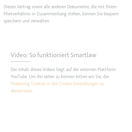
Anbieter:
www.googletagmanager.com
Diesen Vertrag sowie alle anderen Dokumente, die mit Ihrem
Zweck:
Verfolgt die Konversionsrate
Mietverhältnis in Zusammenhang stehen, können Sie bequem
zwischen dem Nutzer und den
speichern und verwalten.
Werbebannern auf der Website -
Dies dient der Optimierung der
Relevanz der Werbung auf der
Website.
Ablauf:
Beständig
Video: So funktioniert Smartlaw
Typ:
HTML Local Storage
Der Inhalt dieses Videos liegt auf der externen Plattform
YouTube. Um ihn sehen zu können bitten wir Sie, die
__Secure-ROLLOUT_TOKEN
Marketing Cookies in den Cookie-Einstellungen zu
Anbieter:
youtube.com
akzeptieren
.
Zweck:
Wird verwendet, um die
Interaktion der Nutzer mit
eingebetteten Inhalten zu
verfolgen.
Ablauf:
180 Tage