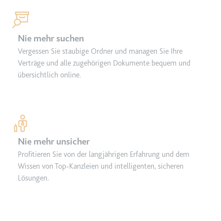
eingebetteten Inhalten zu
verfolgen.
Ablauf:
Beständig
Nie mehr suchen
Typ:
IndexedDB
Vergessen Sie staubige Ordner und managen Sie Ihre
Verträge und alle zugehörigen Dokumente bequem und
übersichtlich online.
Nie mehr unsicher
Profitieren Sie von der langjährigen Erfahrung und dem
Wissen von Top-Kanzleien und intelligenten, sicheren
Lösungen.