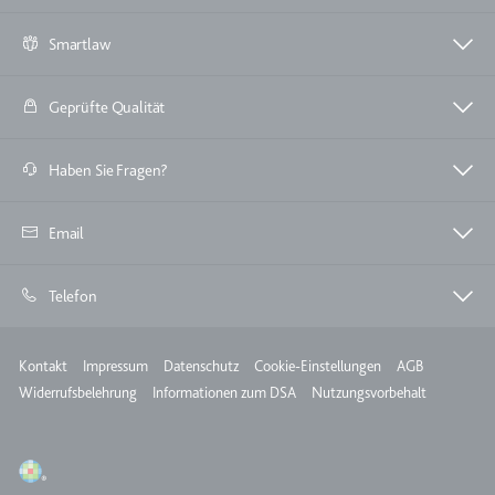
TESTCOOKIESENABLED
Smartlaw
Anbieter:
youtube.com
Zweck:
Wird verwendet, um die
Geprüfte Qualität
Interaktion der Nutzer mit
eingebetteten Inhalten zu
Haben Sie Fragen?
verfolgen.
Ablauf:
1 Tag
Email
Typ:
HTTP-Cookie
Telefon
yt-icons-last-purged
Anbieter:
youtube.com
Meta
Kontakt
Impressum
Datenschutz
Cookie-Einstellungen
AGB
Zweck:
Notwendig für die
Widerrufsbelehrung
Informationen zum DSA
Nutzungsvorbehalt
Implementierung und
Funktionalität von YouTube-
Videoinhalten auf der Website.