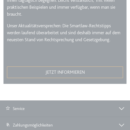
Ihnen tagtäglich begegnen. Leicht verständlich, mit vielen
praktischen Beispielen und immer verfügbar, wenn man sie
Zweck:
Wird verwendet, um die
Interaktion der Nutzer mit
braucht.
eingebetteten Inhalten zu
Unser Aktualitätsversprechen: Die Smartlaw-Rechtstipps
verfolgen.
werden laufend überarbeitet und sind deshalb immer auf dem
Ablauf:
Beständig
neuesten Stand von Rechtsprechung und Gesetzgebung.
Typ:
IndexedDB
ServiceWorkerLogsDatabase#SWHealthLog
JETZT INFORMIEREN
Anbieter:
youtube.com
Zweck:
Notwendig für die
Implementierung und
Funktionalität von YouTube-
Videoinhalten auf der Website.
Service
Ablauf:
Beständig
Typ:
IndexedDB
Zahlungsmöglichkeiten