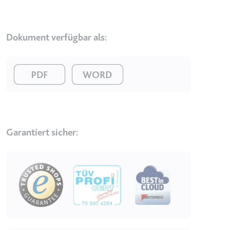
Anbieter:
www.googletagmanager.com
Zweck:
Verfolgt die Konversionsrate
zwischen dem Nutzer und den
Dokument verfügbar als:
Werbebannern auf der Website -
Dies dient der Optimierung der
Relevanz der Werbung auf der
Image
Image
Website.
Ablauf:
Beständig
Typ:
HTML Local Storage
Garantiert sicher:
__Secure-ROLLOUT_TOKEN
Anbieter:
youtube.com
Image
Zweck:
Wird verwendet, um die
Interaktion der Nutzer mit
eingebetteten Inhalten zu
verfolgen.
Ablauf:
180 Tage