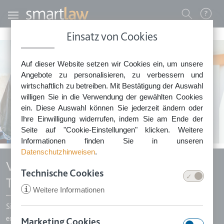
Direkt zum Inhalt
Benutzermenü
Einsatz von Cookies
0800 - 268 4 268 (kostenfrei)
Auf dieser Website setzen wir Cookies ein, um unsere
Sie erreichen unser Service-Team:
Angebote zu personalisieren, zu verbessern und
Montag bis Freitag: 8-18 Uhr
wirtschaftlich zu betreiben. Mit Bestätigung der Auswahl
Keine Rechtsberatung.
willigen Sie in die Verwendung der gewählten Cookies
ein. Diese Auswahl können Sie jederzeit ändern oder
Ihre Einwilligung widerrufen, indem Sie am Ende der
Seite auf "Cookie-Einstellungen" klicken. Weitere
Informationen finden Sie in unseren
Datenschutzhinweisen
.
Vereinbarung über eine ehrenamtliche
Technische Cookies
Tätigkeit gem. § 3 Nr. 26a EStG
i
Weitere Informationen
Sie wollen sich in Zeiten der Corona-Virus ehrenamlich
engagieren? Auch bei einer ehrenamtlichen Tätigkeit haben die
Marketing Cookies