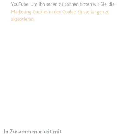
YouTube. Um ihn sehen zu können bitten wir Sie, die
TESTCOOKIESENABLED
Marketing Cookies in den Cookie-Einstellungen zu
Anbieter:
youtube.com
akzeptieren
.
Zweck:
Wird verwendet, um die
Interaktion der Nutzer mit
eingebetteten Inhalten zu
verfolgen.
Ablauf:
1 Tag
Typ:
HTTP-Cookie
yt-icons-last-purged
Anbieter:
youtube.com
Zweck:
Notwendig für die
Implementierung und
Funktionalität von YouTube-
Videoinhalten auf der Website.
In Zusammenarbeit mit