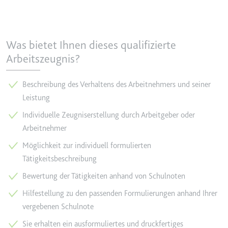
YouTube-Videos zu schätzen.
Zweck:
Wird verwendet, um Daten zu
Google Analytics über das Gerät
Ablauf:
180 Tage
und das Verhalten des Besuchers
Was bietet Ihnen dieses qualifizierte
Typ:
HTTP-Cookie
zu senden. Erfasst den Besucher
Arbeitszeugnis?
über Geräte und Marketingkanäle
hinweg.
YSC
Beschreibung des Verhaltens des Arbeitnehmers und seiner
Ablauf:
2 Jahre
Anbieter:
youtube.com
Leistung
Typ:
HTTP-Cookie
Zweck:
Registriert eine eindeutige ID, um
Individuelle Zeugniserstellung durch Arbeitgeber oder
Statistiken der Videos von
Arbeitnehmer
YouTube, die der Benutzer
_ga_#
gesehen hat, zu behalten.
Möglichkeit zur individuell formulierten
Anbieter:
smartlaw.de
Ablauf:
Sitzung
Tätigkeitsbeschreibung
Zweck:
Wird verwendet, um Daten zu
Typ:
HTTP-Cookie
Bewertung der Tätigkeiten anhand von Schulnoten
Google Analytics über das Gerät
und das Verhalten des Besuchers
Hilfestellung zu den passenden Formulierungen anhand Ihrer
zu senden. Erfasst den Besucher
vergebenen Schulnote
über Geräte und Marketingkanäle
hinweg.
Sie erhalten ein ausformuliertes und druckfertiges