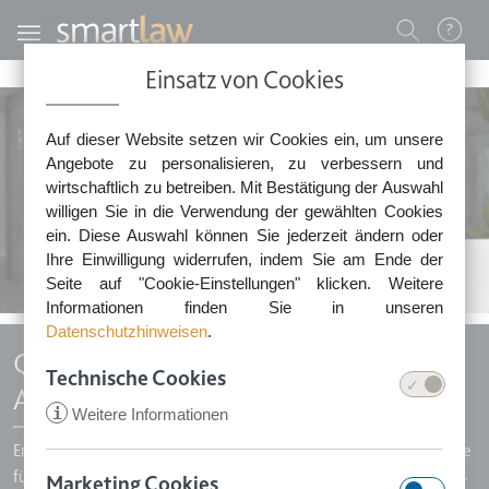
Direkt zum Inhalt
Benutzermenü
Einsatz von Cookies
0800 - 268 4 268 (kostenfrei)
Auf dieser Website setzen wir Cookies ein, um unsere
Sie erreichen unser Service-Team:
Angebote zu personalisieren, zu verbessern und
Montag bis Freitag: 8-18 Uhr
wirtschaftlich zu betreiben. Mit Bestätigung der Auswahl
Keine Rechtsberatung.
willigen Sie in die Verwendung der gewählten Cookies
ein. Diese Auswahl können Sie jederzeit ändern oder
Ihre Einwilligung widerrufen, indem Sie am Ende der
Seite auf "Cookie-Einstellungen" klicken. Weitere
Informationen finden Sie in unseren
Datenschutzhinweisen
.
Qualifiziertes Arbeitszeugnis für
Technische Cookies
Arbeitnehmer
i
Weitere Informationen
Erstellen Sie schnell und rechtssicher qualifizierte Arbeitszeugnisse
für Ihre Mitarbeiter mit Smartlaw. Fortlaufend geprüft durch Top-
Marketing Cookies