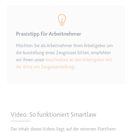
Zweck:
Wird verwendet, um die
Interaktion der Nutzer mit
eingebetteten Inhalten zu
verfolgen.
Praxistipp für Arbeitnehmer
Ablauf:
Beständig
Möchten Sie als Arbeitnehmer Ihren Arbeitgeber um
Typ:
IndexedDB
die Ausstellung eines Zeugnisses bitten, empfehlen
wir Ihnen unser
Anschreiben an den Arbeitgeber mit
ServiceWorkerLogsDatabase#SWHealthLog
der Bitte um Zeugniserstellung
.
Anbieter:
youtube.com
Zweck:
Notwendig für die
Implementierung und
Funktionalität von YouTube-
Videoinhalten auf der Website.
Ablauf:
Beständig
Video: So funktioniert Smartlaw
Typ:
IndexedDB
Der Inhalt dieses Videos liegt auf der externen Plattform