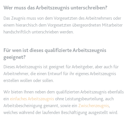
eingebetteten Inhalten zu
verfolgen.
Wer muss das Arbeitszeugnis unterschreiben?
Ablauf:
180 Tage
Das Zeugnis muss von dem Vorgesetzten des Arbeitnehmers oder
Typ:
HTTP-Cookie
einem hierarchisch dem Vorgesetzten übergeordneten Mitarbeiter
handschriftlich unterschrieben werden.
LAST_RESULT_ENTRY_KEY
Für wen ist dieses qualifizierte Arbeitszeugnis
Anbieter:
youtube.com
geeignet?
Zweck:
Wird verwendet, um die
Dieses Arbeitszeugnis ist geeignet für Arbeitgeber, aber auch für
Interaktion der Nutzer mit
Arbeitnehmer, die einen Entwurf für ihr eigenes Arbeitszeugnis
eingebetteten Inhalten zu
verfolgen.
erstellen wollen oder sollen.
Ablauf:
Sitzung
Wir bieten Ihnen neben dem qualifizierten Arbeitszeugnis ebenfalls
Typ:
HTTP-Cookie
ein
einfaches Arbeitszeugnis
ohne Leistungsbeurteilung, auch
Arbeitsbescheinigung genannt, sowie ein
Zwischenzeugnis
,
welches während der laufenden Beschäftigung ausgestellt wird.
LogsDatabaseV2:V#||LogsRequestsStore
Anbieter:
youtube.com