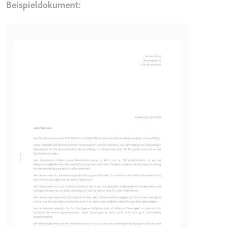
Beispieldokument:
eingebetteten Inhalten zu
verfolgen.
Ablauf:
Beständig
Image
Typ:
IndexedDB