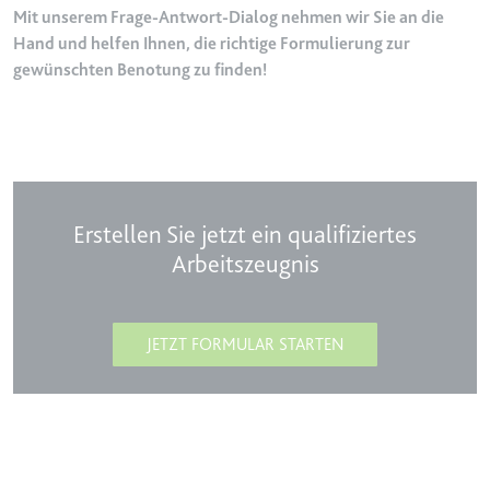
Mit unserem Frage-Antwort-Dialog nehmen wir Sie an die
Typ:
HTTP-Cookie
Hand und helfen Ihnen, die richtige Formulierung zur
gewünschten Benotung zu finden!
__Secure-YEC
Anbieter:
youtube.com
Zweck:
Speichert die
Benutzereinstellungen beim Abruf
eines auf anderen Webseiten
Erstellen Sie jetzt ein qualifiziertes
integrierten Youtube-Videos
Arbeitszeugnis
Ablauf:
Sitzung
Typ:
HTTP-Cookie
JETZT FORMULAR STARTEN
__Secure-YNID
Anbieter:
youtube.com
Zweck:
Wird verwendet, um die
Interaktion der Nutzer mit