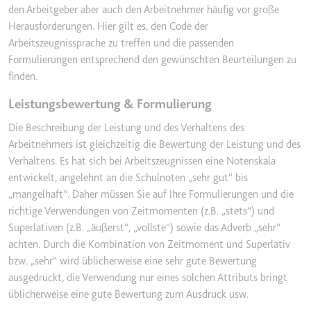
Anbieter:
www.googletagmanager.com
den Arbeitgeber aber auch den Arbeitnehmer häufig vor große
Zweck:
Verfolgt die Konversionsrate
Herausforderungen. Hier gilt es, den Code der
zwischen dem Nutzer und den
Arbeitszeugnissprache zu treffen und die passenden
Werbebannern auf der Website -
Formulierungen entsprechend den gewünschten Beurteilungen zu
Dies dient der Optimierung der
finden.
Relevanz der Werbung auf der
Website.
Leistungsbewertung & Formulierung
Ablauf:
Beständig
Die Beschreibung der Leistung und des Verhaltens des
Arbeitnehmers ist gleichzeitig die Bewertung der Leistung und des
Typ:
HTML Local Storage
Verhaltens. Es hat sich bei Arbeitszeugnissen eine Notenskala
entwickelt, angelehnt an die Schulnoten „sehr gut“ bis
__Secure-ROLLOUT_TOKEN
„mangelhaft“. Daher müssen Sie auf Ihre Formulierungen und die
richtige Verwendungen von Zeitmomenten (z.B. „stets“) und
Anbieter:
youtube.com
Superlativen (z.B. „äußerst“, „vollste“) sowie das Adverb „sehr“
Zweck:
Wird verwendet, um die
achten. Durch die Kombination von Zeitmoment und Superlativ
Interaktion der Nutzer mit
bzw. „sehr“ wird üblicherweise eine sehr gute Bewertung
eingebetteten Inhalten zu
ausgedrückt, die Verwendung nur eines solchen Attributs bringt
verfolgen.
üblicherweise eine gute Bewertung zum Ausdruck usw.
Ablauf:
180 Tage