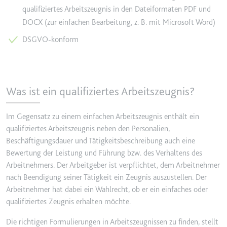
qualifiziertes Arbeitszeugnis in den Dateiformaten PDF und
Ablauf:
2 Jahre
DOCX (zur einfachen Bearbeitung, z. B. mit Microsoft Word)
Typ:
HTTP-Cookie
DSGVO-konform
_gcl_au
Anbieter:
smartlaw.de
Was ist ein qualifiziertes Arbeitszeugnis?
Zweck:
Wird verwendet, um die Effizienz
der Werbeaktivitäten der Website
zu messen, indem Daten über die
Im Gegensatz zu einem einfachen Arbeitszeugnis enthält ein
Conversion-Rate der Anzeigen der
qualifiziertes Arbeitszeugnis neben den Personalien,
Website über mehrere Websites
Beschäftigungsdauer und Tätigkeitsbeschreibung auch eine
hinweg gesammelt werden.
Bewertung der Leistung und Führung bzw. des Verhaltens des
Ablauf:
3 Monate
Arbeitnehmers. Der Arbeitgeber ist verpflichtet, dem Arbeitnehmer
nach Beendigung seiner Tätigkeit ein Zeugnis auszustellen. Der
Typ:
HTTP-Cookie
Arbeitnehmer hat dabei ein Wahlrecht, ob er ein einfaches oder
qualifiziertes Zeugnis erhalten möchte.
_gcl_ls
Die richtigen Formulierungen in Arbeitszeugnissen zu finden, stellt