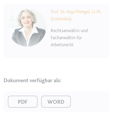
Ablauf:
Beständig
Typ:
HTML Local Storage
Image
Prof. Dr. Anja Mengel, LL.M.
(Columbia)
ytidb::LAST_RESULT_ENTRY_KEY
Rechtsanwältin und
Fachanwältin für
Anbieter:
youtube.com
Arbeitsrecht
Zweck:
Wird verwendet, um die
Interaktion der Nutzer mit
eingebetteten Inhalten zu
verfolgen.
Ablauf:
Beständig
Dokument verfügbar als:
Typ:
HTML Local Storage
Image
Image
YtIdbMeta#databases
Anbieter:
youtube.com
Zweck:
Wird verwendet, um die
Interaktion der Nutzer mit