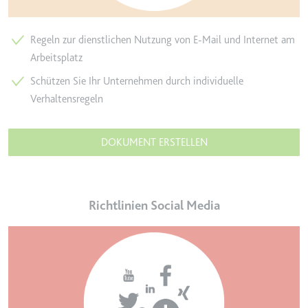
Typ:
HTTP-Cookie
Regeln zur dienstlichen Nutzung von E-Mail und Internet am
Arbeitsplatz
__Secure-YEC
Anbieter:
youtube.com
Schützen Sie Ihr Unternehmen durch individuelle
Verhaltensregeln
Zweck:
Speichert die
Benutzereinstellungen beim Abruf
eines auf anderen Webseiten
DOKUMENT ERSTELLEN
integrierten Youtube-Videos
Ablauf:
Sitzung
Typ:
HTTP-Cookie
Richtlinien Social Media
__Secure-YNID
Anbieter:
youtube.com
Zweck:
Wird verwendet, um die
Interaktion der Nutzer mit