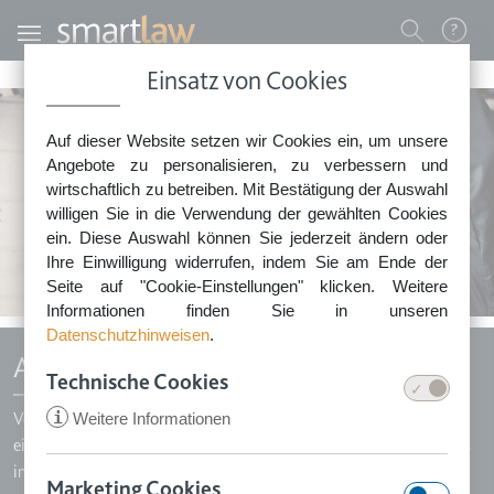
Direkt zum Inhalt
Benutzermenü
Einsatz von Cookies
0800 - 268 4 268 (kostenfrei)
Auf dieser Website setzen wir Cookies ein, um unsere
Sie erreichen unser Service-Team:
Angebote zu personalisieren, zu verbessern und
Montag bis Freitag: 8-18 Uhr
wirtschaftlich zu betreiben. Mit Bestätigung der Auswahl
Keine Rechtsberatung.
willigen Sie in die Verwendung der gewählten Cookies
ein. Diese Auswahl können Sie jederzeit ändern oder
Ihre Einwilligung widerrufen, indem Sie am Ende der
Seite auf "Cookie-Einstellungen" klicken. Weitere
Informationen finden Sie in unseren
Datenschutzhinweisen
.
Arbeitsvertrag-Paket Minijob
Technische Cookies
i
Weitere Informationen
Vermeiden Sie teure Rechtsstreits! Mit Smartlaw erstellen Sie
einen individuellen und rechtssicheren Arbeitsvertrag mithilfe des
intelligenten Frage-Antwort-Dialogs in nur wenigen Minuten.
Marketing Cookies