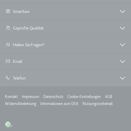
Zweck:
Wird verwendet, um die
Smartlaw
Interaktion der Nutzer mit
eingebetteten Inhalten zu
verfolgen.
Geprüfte Qualität
Ablauf:
Beständig
Haben Sie Fragen?
Typ:
IndexedDB
Email
ServiceWorkerLogsDatabase#SWHealthLog
Anbieter:
youtube.com
Telefon
Zweck:
Notwendig für die
Implementierung und
Meta
Funktionalität von YouTube-
Kontakt
Impressum
Datenschutz
Cookie-Einstellungen
AGB
Videoinhalten auf der Website.
Widerrufsbelehrung
Informationen zum DSA
Nutzungsvorbehalt
Ablauf:
Beständig
Typ:
IndexedDB