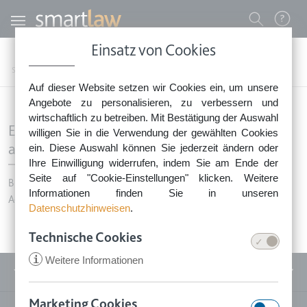
Direkt zum Inhalt
Benutzermenü
Einsatz von Cookies
0800 - 268 4 268 (kostenfrei)
Startseite
Newsletter - Anmeldung fehlgeschlagen
Auf dieser Website setzen wir Cookies ein, um unsere
Sie erreichen unser Service-Team:
Angebote zu personalisieren, zu verbessern und
Montag bis Freitag: 8-18 Uhr
wirtschaftlich zu betreiben. Mit Bestätigung der Auswahl
Es ist ein Fehler bei Ihrer Anmeldung
Keine Rechtsberatung.
willigen Sie in die Verwendung der gewählten Cookies
aufgetreten!
ein. Diese Auswahl können Sie jederzeit ändern oder
Ihre Einwilligung widerrufen, indem Sie am Ende der
Seite auf "Cookie-Einstellungen" klicken. Weitere
Bitte versuchen Sie es erneut und überprüfen Sie Ihr E-Mail-
Informationen finden Sie in unseren
Adresse.
Datenschutzhinweisen
.
Technische Cookies
i
Weitere Informationen
Service
Marketing Cookies